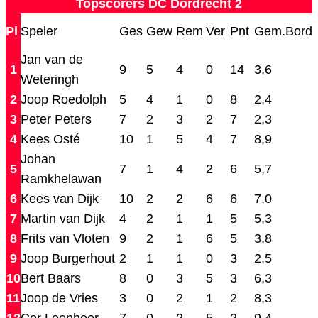
Topscorers DC Dordrecht 2
Pl
Speler
Ges
Gew
Rem
Ver
Pnt
Gem.Bord
Jan van de
1
9
5
4
0
14
3,6
Weteringh
2
Joop Roedolph
5
4
1
0
8
2,4
3
Peter Peters
7
2
3
2
7
2,3
4
Kees Osté
10
1
5
4
7
8,9
Johan
5
7
1
4
2
6
5,7
Ramkhelawan
6
Kees van Dijk
10
2
2
6
6
7,0
7
Martin van Dijk
4
2
1
1
5
5,3
8
Frits van Vloten
9
2
1
6
5
3,8
9
Joop Burgerhout
2
1
1
0
3
2,5
10
Bert Baars
8
0
3
5
3
6,3
11
Joop de Vries
3
0
2
1
2
8,3