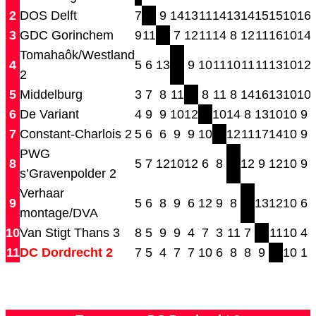
2
DOS Delft
7
9
14
13
11
14
13
14
15
15
10
16
3
GDC Gorinchem
9
11
7
12
11
14
8
12
11
16
10
14
Tomahaôk/Westland
4
5
6
13
9
10
11
10
11
11
13
10
12
2
5
Middelburg
3
7
8
11
8
11
8
14
16
13
10
10
6
De Variant
4
9
9
10
12
10
14
8
13
10
10
9
7
Constant-Charlois 2
5
6
6
9
9
10
12
11
17
14
10
9
PWG
8
5
7
12
10
12
6
8
12
9
12
10
9
s’Gravenpolder 2
Verhaar
9
5
6
8
9
6
12
9
8
13
12
10
6
montage/DVA
10
Van Stigt Thans 3
8
5
9
9
4
7
3
11
7
11
10
4
11
DC Dordrecht 2
7
5
4
7
7
10
6
8
8
9
10
1