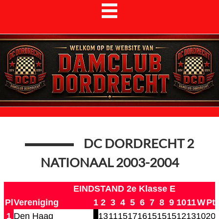
DC DORDRECHT 2
NATIONAAL 2003-2004
EINDSTAND 2e Klasse E
Pl
Vereniging
1
2
3
4
5
6
7
8
9
10
11
W
Pt
1
Den Haag
13
11
15
17
16
15
15
15
12
13
10
20