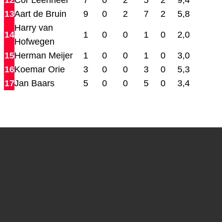
12
Cor Leenheer
7
0
2
5
2
9,4
13
Aart de Bruin
9
0
2
7
2
5,8
Harry van
14
1
0
0
1
0
2,0
Hofwegen
15
Herman Meijer
1
0
0
1
0
3,0
16
Koemar Orie
3
0
0
3
0
5,3
17
Jan Baars
5
0
0
5
0
3,4