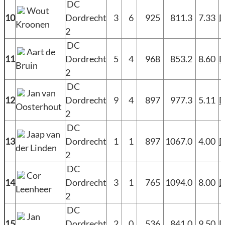
DC
Wout
10
Dordrecht
3
6
925
811.3
7.33
Kroonen
2
DC
Aart de
11
Dordrecht
5
4
968
853.2
8.60
Bruin
2
DC
Jan van
12
Dordrecht
9
4
897
977.3
5.11
Oosterhout
2
DC
Jaap van
13
Dordrecht
1
1
897
1067.0
4.00
der Linden
2
DC
Cor
14
Dordrecht
3
1
765
1094.0
8.00
Leenheer
2
DC
Jan
15
Dordrecht
2
0
536
841.0
9.50