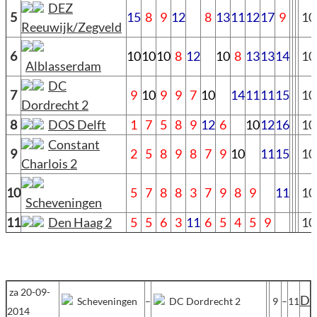
DEZ
5
15
8
9
12
8
13
11
12
17
9
10
Reeuwijk/Zegveld
6
10
10
10
8
12
10
8
13
13
14
10
Alblasserdam
DC
7
9
10
9
9
7
10
14
11
11
15
10
Dordrecht 2
8
DOS Delft
1
7
5
8
9
12
6
10
12
16
10
Constant
9
2
5
8
9
8
7
9
10
11
15
10
Charlois 2
10
5
7
8
8
3
7
9
8
9
11
10
Scheveningen
11
Den Haag 2
5
5
6
3
11
6
5
4
5
9
10
za 20-09-
D
Scheveningen
–
DC Dordrecht 2
9
–
11
2014