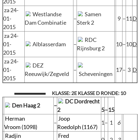
2015
za 24-
Westlandse
Samen
01-
–
9
–
11
D
Dam Combinatie
Sterk 2
2015
za 24-
RDC
01-
Alblasserdam
–
10
–
10
D
Rijnsburg 2
2015
za 24-
DEZ
01-
–
17
–
3
D
Reeuwijk/Zegveld
Scheveningen
2015
KLASSE: 2E KLASSE D RONDE: 10
DC Dordrecht
Den Haag 2
–
2
5
–
15
Herman
Joop
–
1
–
1
6
Vroom (1098)
Roedolph (1167)
Radjin
Fred
–
0
–
2
3