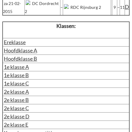
za 21-02-
DC Dordrecht
D
–
RDC Rijnsburg 2
9
–
11
2015
2
Klassen:
Ereklasse
Hoofdklasse A
Hoofdklasse B
1e klasse A
1e klasse B
1e klasse C
2e klasse A
2e klasse B
2e klasse C
2e klasse D
2e klasse E