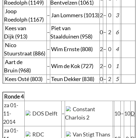
Roedolph (1149)
Bentvelzen (1061)
Joop
–
Jan Lommers (1013)
2
–
0
3
Roedolph (1167)
Kees van
Piet van
–
0
–
2
6
Dijk (913)
Staalduinen (958)
Nico
–
Wim Ernste (808)
2
–
0
4
Stuurstraat (886)
Aart de
–
Wim de Kok (727)
2
–
0
1
Bruin (968)
Kees Osté (803)
–
Teun Dekker (838)
0
–
2
5
Ronde 4
za 01-
Constant
11-
DOS Delft
–
10
–
10
D
Charlois 2
2014
za 01-
RDC
Van Stigt Thans