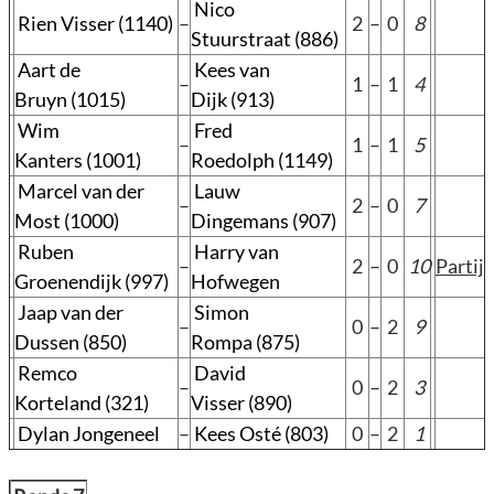
Nico
Rien Visser (1140)
–
2
–
0
8
Stuurstraat (886)
Aart de
Kees van
–
1
–
1
4
Bruyn (1015)
Dijk (913)
Wim
Fred
–
1
–
1
5
Kanters (1001)
Roedolph (1149)
Marcel van der
Lauw
–
2
–
0
7
Most (1000)
Dingemans (907)
Ruben
Harry van
–
2
–
0
10
Partij
Groenendijk (997)
Hofwegen
Jaap van der
Simon
–
0
–
2
9
Dussen (850)
Rompa (875)
Remco
David
–
0
–
2
3
Korteland (321)
Visser (890)
Dylan Jongeneel
–
Kees Osté (803)
0
–
2
1