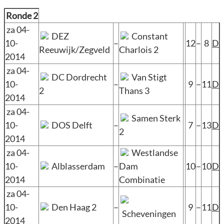
Ronde 2
za 04-
DEZ
Constant
10-
–
12
–
8
D
Reeuwijk/Zegveld
Charlois 2
2014
za 04-
DC Dordrecht
Van Stigt
10-
–
9
–
11
D
2
Thans 3
2014
za 04-
Samen Sterk
10-
DOS Delft
–
7
–
13
D
2
2014
za 04-
Westlandse
10-
Alblasserdam
–
Dam
10
–
10
D
2014
Combinatie
za 04-
10-
Den Haag 2
–
9
–
11
D
Scheveningen
2014