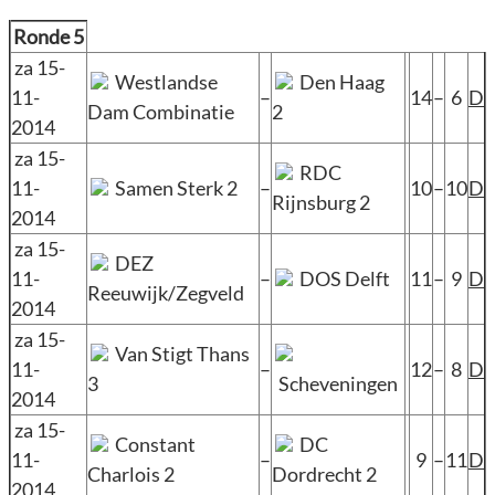
Ronde 5
za 15-
Westlandse
Den Haag
11-
–
14
–
6
D
Dam Combinatie
2
2014
za 15-
RDC
11-
Samen Sterk 2
–
10
–
10
D
Rijnsburg 2
2014
za 15-
DEZ
11-
–
DOS Delft
11
–
9
D
Reeuwijk/Zegveld
2014
za 15-
Van Stigt Thans
11-
–
12
–
8
D
3
Scheveningen
2014
za 15-
Constant
DC
11-
–
9
–
11
D
Charlois 2
Dordrecht 2
2014