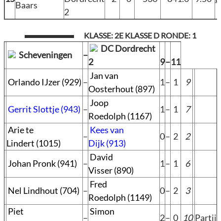
Baars
2
KLASSE: 2E KLASSE D RONDE: 1
DC Dordrecht
Scheveningen
–
2
9
–
11
Jan van
Orlando IJzer (929)
–
1
–
1
9
Oosterhout (897)
Joop
Gerrit Slottje (943)
–
1
–
1
7
Roedolph (1167)
Arie te
Kees van
–
0
–
2
2
Lindert (1015)
Dijk (913)
David
Johan Pronk (941)
–
1
–
1
6
Visser (890)
Fred
Nel Lindhout (704)
–
0
–
2
3
Roedolph (1149)
Piet
Simon
–
2
–
0
10
Partij