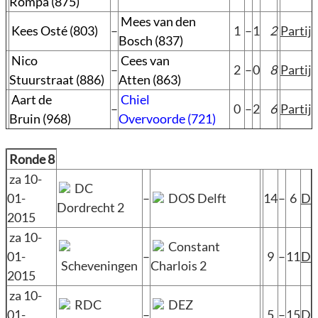
Rompa (875)
Mees van den
Kees Osté (803)
–
1
–
1
2
Partij
Bosch (837)
Nico
Cees van
–
2
–
0
8
Partij
Stuurstraat (886)
Atten (863)
Aart de
Chiel
–
0
–
2
6
Partij
Bruin (968)
Overvoorde (721)
Ronde 8
za 10-
DC
01-
–
DOS Delft
14
–
6
D
Dordrecht 2
2015
za 10-
Constant
01-
–
9
–
11
D
Scheveningen
Charlois 2
2015
za 10-
RDC
DEZ
01-
–
5
–
15
D