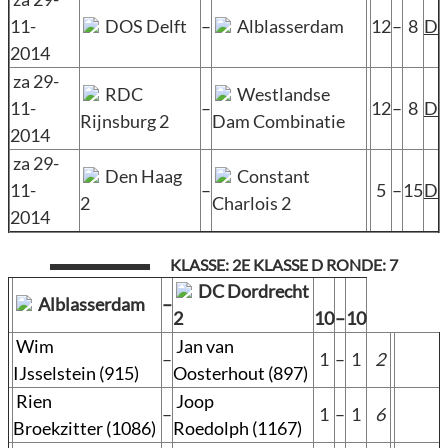
11-
DOS Delft
–
Alblasserdam
12
–
8
D
2014
za 29-
RDC
Westlandse
11-
–
12
–
8
D
Rijnsburg 2
Dam Combinatie
2014
za 29-
Den Haag
Constant
11-
–
5
–
15
D
2
Charlois 2
2014
KLASSE: 2E KLASSE D RONDE: 7
DC Dordrecht
Alblasserdam
–
2
10
–
10
Wim
Jan van
–
1
–
1
2
IJsselstein (915)
Oosterhout (897)
Rien
Joop
–
1
–
1
6
Broekzitter (1086)
Roedolph (1167)