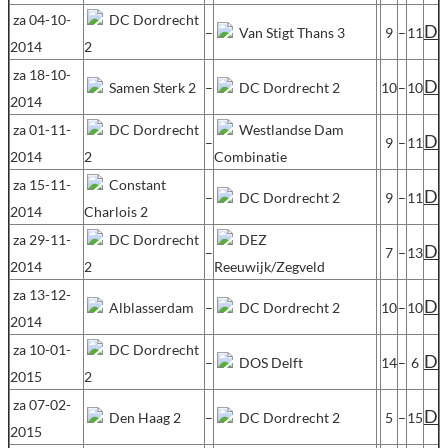
za 04-10-
DC Dordrecht
D
–
Van Stigt Thans 3
9
–
11
2014
2
za 18-10-
D
Samen Sterk 2
–
DC Dordrecht 2
10
–
10
2014
za 01-11-
DC Dordrecht
Westlandse Dam
D
–
9
–
11
2014
2
Combinatie
za 15-11-
Constant
D
–
DC Dordrecht 2
9
–
11
2014
Charlois 2
za 29-11-
DC Dordrecht
DEZ
D
–
7
–
13
2014
2
Reeuwijk/Zegveld
za 13-12-
D
Alblasserdam
–
DC Dordrecht 2
10
–
10
2014
za 10-01-
DC Dordrecht
D
–
DOS Delft
14
–
6
2015
2
za 07-02-
D
Den Haag 2
–
DC Dordrecht 2
5
–
15
2015