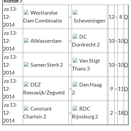
Ronde 7
za 13-
Westlandse
12-
–
12
–
8
D
Dam Combinatie
Scheveningen
2014
za 13-
DC
12-
Alblasserdam
–
10
–
10
D
Dordrecht 2
2014
za 13-
Van Stigt
12-
Samen Sterk 2
–
10
–
10
D
Thans 3
2014
za 13-
DEZ
Den Haag
12-
–
9
–
11
D
Reeuwijk/Zegveld
2
2014
za 13-
Constant
RDC
12-
–
2
–
18
D
Charlois 2
Rijnsburg 2
2014