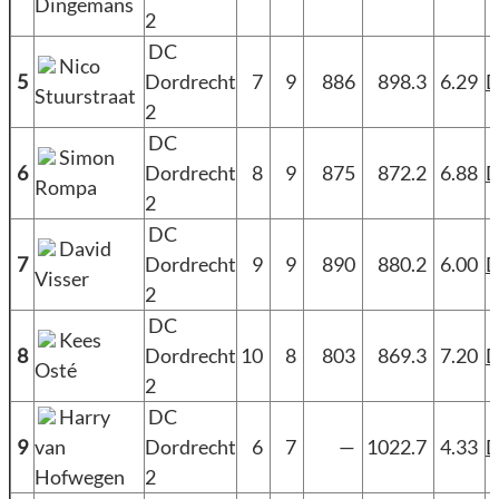
Dingemans
2
DC
Nico
5
Dordrecht
7
9
886
898.3
6.29
Stuurstraat
2
DC
Simon
6
Dordrecht
8
9
875
872.2
6.88
Rompa
2
DC
David
7
Dordrecht
9
9
890
880.2
6.00
Visser
2
DC
Kees
8
Dordrecht
10
8
803
869.3
7.20
Osté
2
Harry
DC
9
van
Dordrecht
6
7
—
1022.7
4.33
Hofwegen
2