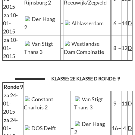
Rijnsburg 2
Reeuwijk/Zegveld
2015
za 10-
Den Haag
01-
–
Alblasserdam
6
–
14
D
2
2015
za 10-
Van Stigt
Westlandse
01-
–
8
–
12
D
Thans 3
Dam Combinatie
2015
KLASSE: 2E KLASSE D RONDE: 9
Ronde 9
za 24-
Constant
Van Stigt
01-
–
9
–
11
D
Charlois 2
Thans 3
2015
za 24-
Den Haag
01-
DOS Delft
–
16
–
4
D
2