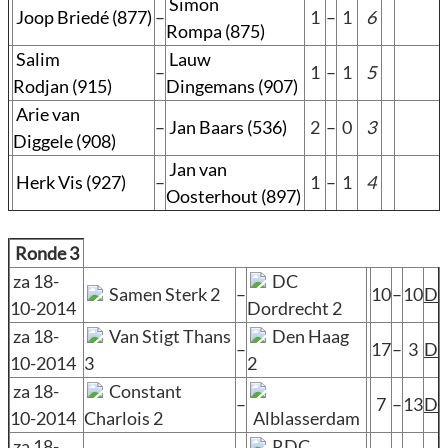
Simon
Joop Briedé (877)
–
1
–
1
6
Rompa (875)
Salim
Lauw
–
1
–
1
5
Rodjan (915)
Dingemans (907)
Arie van
–
Jan Baars (536)
2
–
0
3
Diggele (908)
Jan van
Herk Vis (927)
–
1
–
1
4
Oosterhout (897)
Ronde 3
za 18-
DC
Samen Sterk 2
–
10
–
10
D
10-2014
Dordrecht 2
za 18-
Van Stigt Thans
Den Haag
–
17
–
3
D
10-2014
3
2
za 18-
Constant
–
7
–
13
D
10-2014
Charlois 2
Alblasserdam
za 18-
RDC