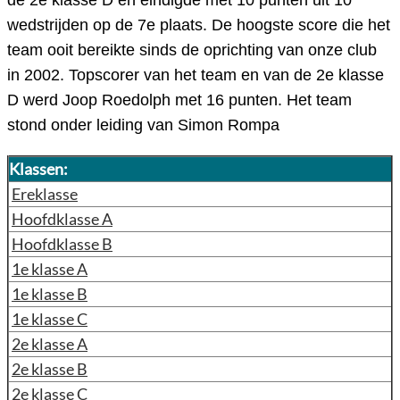
de 2e klasse D en eindigde met 10 punten uit 10
wedstrijden op de 7e plaats. De hoogste score die het
team ooit bereikte sinds de oprichting van onze club
in 2002. Topscorer van het team en van de 2e klasse
D werd Joop Roedolph met 16 punten. Het team
stond onder leiding van Simon Rompa
Klassen:
Ereklasse
Hoofdklasse A
Hoofdklasse B
1e klasse A
1e klasse B
1e klasse C
2e klasse A
2e klasse B
2e klasse C