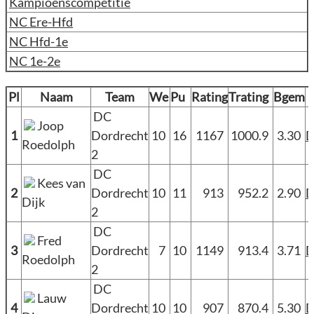
Kampioenscompetitie
NC Ere-Hfd
NC Hfd-1e
NC 1e-2e
Pl
Naam
Team
We
Pu
Rating
Trating
Bgem
DC
Joop
1
Dordrecht
10
16
1167
1000.9
3.30
Roedolph
2
DC
Kees van
2
Dordrecht
10
11
913
952.2
2.90
Dijk
2
DC
Fred
3
Dordrecht
7
10
1149
913.4
3.71
Roedolph
2
DC
Lauw
4
Dordrecht
10
10
907
870.4
5.30