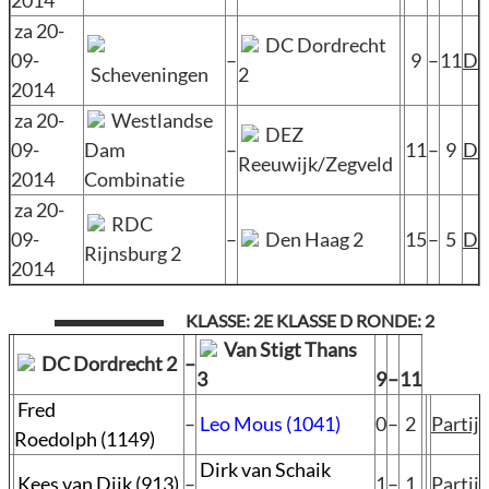
2014
za 20-
DC Dordrecht
09-
–
9
–
11
D
Scheveningen
2
2014
za 20-
Westlandse
DEZ
09-
Dam
–
11
–
9
D
Reeuwijk/Zegveld
2014
Combinatie
za 20-
RDC
09-
–
Den Haag 2
15
–
5
D
Rijnsburg 2
2014
KLASSE: 2E KLASSE D RONDE: 2
Van Stigt Thans
DC Dordrecht 2
–
3
9
–
11
Fred
–
Leo Mous (1041)
0
–
2
Partij
Roedolph (1149)
Dirk van Schaik
Kees van Dijk (913)
–
1
–
1
Partij