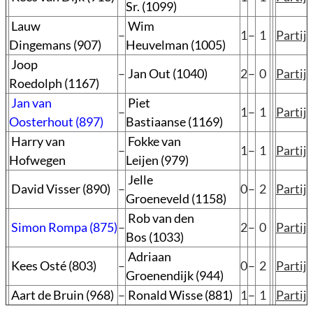
Sr. (1099)
Lauw
Wim
–
1
–
1
Partij
Dingemans (907)
Heuvelman (1005)
Joop
–
Jan Out (1040)
2
–
0
Partij
Roedolph (1167)
Jan van
Piet
–
1
–
1
Partij
Oosterhout (897)
Bastiaanse (1169)
Harry van
Fokke van
–
1
–
1
Partij
Hofwegen
Leijen (979)
Jelle
David Visser (890)
–
0
–
2
Partij
Groeneveld (1158)
Rob van den
Simon Rompa (875)
–
2
–
0
Partij
Bos (1033)
Adriaan
Kees Osté (803)
–
0
–
2
Partij
Groenendijk (944)
Aart de Bruin (968)
–
Ronald Wisse (881)
1
–
1
Partij