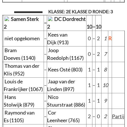
KLASSE: 2E KLASSE D RONDE: 3
Samen Sterk
DC Dordrecht
–
2
2
10
–
10
Kees van
niet opgekomen
–
0
–
2
1
R
Dijk (913)
Bram
Joop
–
0
–
2
7
Doeves (1140)
Roedolph (1167)
Thomas van der
–
Kees Osté (803)
1
–
1
8
Klis (952)
Louis de
Jaap van der
–
1
–
1
10
Frankrijker (1067)
Linden (897)
Hans
Nico
–
1
–
1
9
Stolwijk (879)
Stuurstraat (886)
Raymond van
Cor
–
2
–
0
2
Partij
Es (1105)
Leenheer (765)