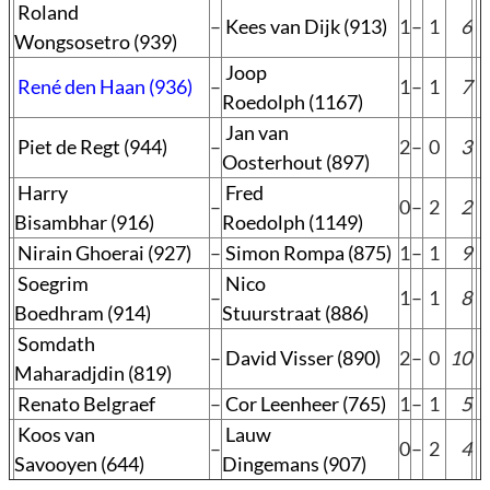
Roland
–
Kees van Dijk (913)
1
–
1
6
Wongsosetro (939)
Joop
René den Haan (936)
–
1
–
1
7
Roedolph (1167)
Jan van
Piet de Regt (944)
–
2
–
0
3
Oosterhout (897)
Harry
Fred
–
0
–
2
2
Bisambhar (916)
Roedolph (1149)
Nirain Ghoerai (927)
–
Simon Rompa (875)
1
–
1
9
Soegrim
Nico
–
1
–
1
8
Boedhram (914)
Stuurstraat (886)
Somdath
–
David Visser (890)
2
–
0
10
Maharadjdin (819)
Renato Belgraef
–
Cor Leenheer (765)
1
–
1
5
Koos van
Lauw
–
0
–
2
4
Savooyen (644)
Dingemans (907)