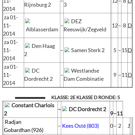
11-
–
12
–
8
D
Rijnsburg 2
3
2014
za 01-
DEZ
11-
–
12
–
8
D
Alblasserdam
Reeuwijk/Zegveld
2014
za 01-
Den Haag
11-
–
Samen Sterk 2
5
–
15
D
2
2014
za 01-
DC
Westlandse
11-
–
9
–
11
D
Dordrecht 2
Dam Combinatie
2014
KLASSE: 2E KLASSE D RONDE: 5
Constant Charlois
–
DC Dordrecht 2
2
9
–
11
Radjan
–
Kees Osté (803)
0
–
2
1
Gobardhan (926)