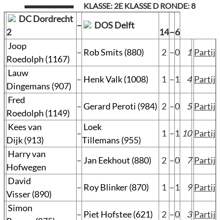
KLASSE: 2E KLASSE D RONDE: 8
DC Dordrecht
–
DOS Delft
2
14
–
6
Joop
–
Rob Smits (880)
2
–
0
1
Partij
Roedolph (1167)
Lauw
–
Henk Valk (1008)
1
–
1
4
Partij
Dingemans (907)
Fred
–
Gerard Peroti (984)
2
–
0
5
Partij
Roedolph (1149)
Kees van
Loek
–
1
–
1
10
Partij
Dijk (913)
Tillemans (955)
Harry van
–
Jan Eekhout (880)
2
–
0
7
Partij
Hofwegen
David
–
Roy Blinker (870)
1
–
1
9
Partij
Visser (890)
Simon
–
Piet Hofstee (621)
2
–
0
3
Partij