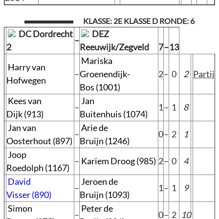
KLASSE: 2E KLASSE D RONDE: 6
DC Dordrecht
DEZ
–
2
Reeuwijk/Zegveld
7
–
13
Mariska
Harry van
–
Groenendijk-
2
–
0
2
Partij
Hofwegen
Bos (1001)
Kees van
Jan
–
1
–
1
8
Dijk (913)
Buitenhuis (1074)
Jan van
Arie de
–
0
–
2
1
Oosterhout (897)
Bruijn (1246)
Joop
–
Kariem Droog (985)
2
–
0
4
Roedolph (1167)
David
Jeroen de
–
1
–
1
9
Visser (890)
Bruijn (1093)
Simon
Peter de
–
0
–
2
10