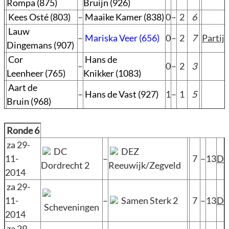
Rompa (875)
Bruijn (926)
Kees Osté (803)
–
Maaike Kamer (838)
0
–
2
6
Lauw
–
Mariska Veer (656)
0
–
2
7
Partij
Dingemans (907)
Cor
Hans de
–
0
–
2
3
Leenheer (765)
Knikker (1083)
Aart de
–
Hans de Vast (927)
1
–
1
5
Bruin (968)
Ronde 6
za 29-
DC
DEZ
11-
–
7
–
13
D
Dordrecht 2
Reeuwijk/Zegveld
2014
za 29-
11-
–
Samen Sterk 2
7
–
13
D
Scheveningen
2014
za 29-