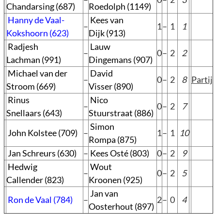
Chandarsing (687)
Roedolph (1149)
Hanny de Vaal-
Kees van
–
1
–
1
1
Kokshoorn (623)
Dijk (913)
Radjesh
Lauw
–
0
–
2
2
Lachman (991)
Dingemans (907)
Michael van der
David
–
0
–
2
8
Partij
Stroom (669)
Visser (890)
Rinus
Nico
–
0
–
2
7
Snellaars (643)
Stuurstraat (886)
Simon
John Kolstee (709)
–
1
–
1
10
Rompa (875)
Jan Schreurs (630)
–
Kees Osté (803)
0
–
2
9
Hedwig
Wout
–
0
–
2
5
Callender (823)
Kroonen (925)
Jan van
Ron de Vaal (784)
–
2
–
0
4
Oosterhout (897)