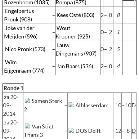
Rozenboom (1035)
Rompa (875)
Engelbertus
–
Kees Osté (803)
2
–
0
8
Pronk (908)
Joke van der
Wout
–
0
–
2
1
Meijden (596)
Kroonen (925)
Lauw
Nico Pronk (573)
–
0
–
2
5
Dingemans (907)
Wim
–
Jan Baars (536)
2
–
0
4
Eijgenraam (774)
Ronde 1
za 20-
Samen Sterk
09-
–
Alblasserdam
10
–
10
D
2
2014
za 20-
Van Stigt
09-
–
DOS Delft
12
–
8
D
Thans 3