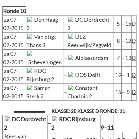
Ronde 10
za 07-
Den Haag
DC Dordrecht
–
5
–
15
D
02-2015
2
2
za 07-
Van Stigt
DEZ
–
8
–
12
D
02-2015
Thans 3
Reeuwijk/Zegveld
za 07-
–
Alblasserdam
7
–
13
D
02-2015
Scheveningen
za 07-
RDC
–
DOS Delft
19
–
1
D
02-2015
Rijnsburg 2
za 07-
Samen
Constant
–
15
–
5
D
02-2015
Sterk 2
Charlois 2
KLASSE: 2E KLASSE D RONDE: 11
DC Dordrecht
RDC Rijnsburg
–
2
2
9
–
11
Kees van