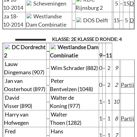
Scheveningen
–
5
–
15
D
10-2014
Rijnsburg 2
za 18-
Westlandse
–
DOS Delft
15
–
5
D
10-2014
Dam Combinatie
KLASSE: 2E KLASSE D RONDE: 4
DC Dordrecht
Westlandse Dam
–
2
Combinatie
9
–
11
Lauw
–
Wim Schrader (882)
0
–
2
9
Dingemans (907)
Jan van
Peter
–
0
–
2
2
Partij
Oosterhout (897)
Bentvelzen (1048)
David
Walter de
–
1
–
1
10
Visser (890)
Koning (977)
Harry van
Walter
–
1
–
1
8
Partij
Hofwegen
Thoen (1282)
Fred
Hans
–
1
–
1
7