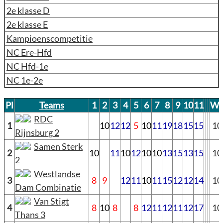
2e klasse D
2e klasse E
Kampioenscompetitie
NC Ere-Hfd
NC Hfd-1e
NC 1e-2e
Pl
Teams
1
2
3
4
5
6
7
8
9
10
11
W
RDC
1
10
12
12
5
10
11
19
18
15
15
10
Rijnsburg 2
Samen Sterk
2
10
11
10
12
10
10
13
15
13
15
10
2
Westlandse
3
8
9
12
11
10
11
15
12
12
14
10
Dam Combinatie
Van Stigt
4
8
10
8
8
12
11
12
11
12
17
10
Thans 3