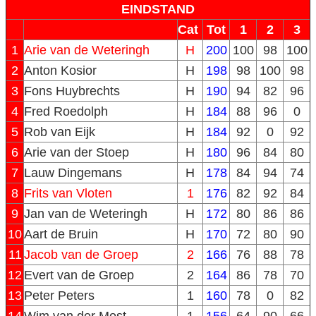
EINDSTAND
Cat
Tot
1
2
3
1
Arie van de Weteringh
H
200
100
98
100
2
Anton Kosior
H
198
98
100
98
3
Fons Huybrechts
H
190
94
82
96
4
Fred Roedolph
H
184
88
96
0
5
Rob van Eijk
H
184
92
0
92
6
Arie van der Stoep
H
180
96
84
80
7
Lauw Dingemans
H
178
84
94
74
8
Frits van Vloten
1
176
82
92
84
9
Jan van de Weteringh
H
172
80
86
86
10
Aart de Bruin
H
170
72
80
90
11
Jacob van de Groep
2
166
76
88
78
12
Evert van de Groep
2
164
86
78
70
13
Peter Peters
1
160
78
0
82