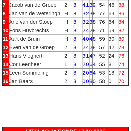
7
Jacob van de Groep
2
8
4
1
3
9
54
46
88
8
Jan van de Weteringh
H
8
3
2
3
8
77
63
86
9
Arie van der Stoep
H
8
3
2
3
8
76
64
84
10
Fons Huybrechts
H
8
2
4
2
8
71
59
82
11
Aart de Bruin
H
8
4
0
4
8
59
30
80
12
Evert van de Groep
2
8
2
4
2
8
57
42
78
13
Hans Vleghert
2
8
3
1
4
7
52
24
76
14
Cor Leenheer
1
8
2
0
6
4
55
8
74
15
Leen Sommeling
2
8
2
0
6
4
53
18
72
16
Jan Baars
2
8
0
0
8
0
58
0
70