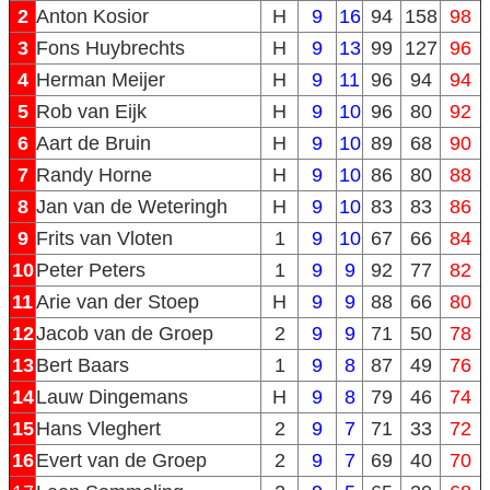
2
Anton Kosior
H
9
16
94
158
98
3
Fons Huybrechts
H
9
13
99
127
96
4
Herman Meijer
H
9
11
96
94
94
5
Rob van Eijk
H
9
10
96
80
92
6
Aart de Bruin
H
9
10
89
68
90
7
Randy Horne
H
9
10
86
80
88
8
Jan van de Weteringh
H
9
10
83
83
86
9
Frits van Vloten
1
9
10
67
66
84
10
Peter Peters
1
9
9
92
77
82
11
Arie van der Stoep
H
9
9
88
66
80
12
Jacob van de Groep
2
9
9
71
50
78
13
Bert Baars
1
9
8
87
49
76
14
Lauw Dingemans
H
9
8
79
46
74
15
Hans Vleghert
2
9
7
71
33
72
16
Evert van de Groep
2
9
7
69
40
70