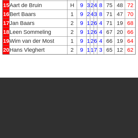
15
Aart de Bruin
H
9
3
2
4
8
75
48
72
16
Bert Baars
1
9
2
4
3
8
71
47
70
17
Jan Baars
2
9
1
2
6
4
71
19
68
18
Leen Sommeling
2
9
1
2
6
4
67
20
66
19
Wim van der Most
1
9
1
2
6
4
66
19
64
20
Hans Vleghert
2
9
1
1
7
3
65
12
62