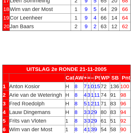
17
Leen Sommeling
2
9
5
65
20
68
18
Wim van der Most
1
9
5
64
29
66
19
Cor Leenheer
1
9
4
66
14
64
20
Jan Baars
2
9
2
63
12
62
UITSLAG 2e RONDE 21-11-2005
Cat
AW
+
=
–
Pt
WP
SB
Pnt
1
Anton Kosior
H
8
7
1
0
15
72
136
100
2
Arie van de Weteringh
H
8
4
3
1
11
74
91
98
3
Fred Roedolph
H
8
5
1
2
11
71
83
96
4
Lauw Dingemans
H
8
3
3
2
9
80
83
94
5
Frits van Vloten
1
8
3
3
2
9
61
51
92
6
Wim van der Most
1
8
4
1
3
9
54
58
90