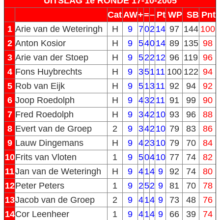
UITSLAG 1e RONDE 17-10-2005
Cat
AW
+
=
–
Pt
WP
SB
Pnt
1
Arie van de Weteringh
H
9
7
0
2
14
97
144
100
2
Anton Kosior
H
9
5
4
0
14
89
135
98
3
Arie van der Stoep
H
9
5
2
2
12
96
119
96
4
Fons Huybrechts
H
9
3
5
1
11
100
122
94
5
Rob van Eijk
H
9
5
1
3
11
92
94
92
6
Joop Roedolph
H
9
4
3
2
11
91
99
90
7
Fred Roedolph
H
9
3
4
2
10
93
96
88
8
Evert van de Groep
2
9
3
4
2
10
79
83
86
9
Lauw Dingemans
H
9
4
2
3
10
79
70
84
10
Frits van Vloten
1
9
5
0
4
10
77
74
82
11
Jan van de Weteringh
H
9
4
1
4
9
92
74
80
12
Peter Peters
1
9
2
5
2
9
81
70
78
13
Jacob van de Groep
2
9
4
1
4
9
73
48
76
14
Cor Leenheer
1
9
4
1
4
9
66
39
74