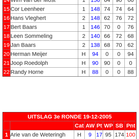
14
Wim van der Most
1
156
64
90
66
15
Cor Leenheer
1
148
74
74
64
16
Hans Vleghert
2
148
62
76
72
17
Bert Baars
1
146
70
0
76
18
Leen Sommeling
2
140
66
72
68
19
Jan Baars
2
138
68
70
62
20
Herman Meijer
H
94
0
0
94
21
Joop Roedolph
H
90
90
0
0
22
Randy Horne
H
88
0
0
88
UITSLAG 3e RONDE 19-12-2005
Cat
AW
Pt
WP
SB
Pnt
1
Arie van de Weteringh
H
9
17
95
174
100