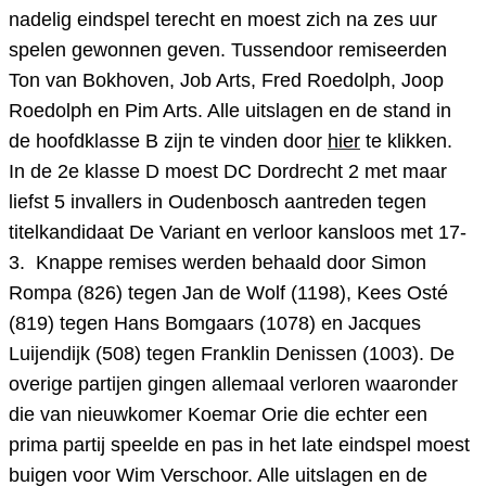
nadelig eindspel terecht en moest zich na zes uur
spelen gewonnen geven. Tussendoor remiseerden
Ton van Bokhoven, Job Arts, Fred Roedolph, Joop
Roedolph en Pim Arts. Alle uitslagen en de stand in
de hoofdklasse B zijn te vinden door
hier
te klikken.
In de 2e klasse D moest DC Dordrecht 2 met maar
liefst 5 invallers in Oudenbosch aantreden tegen
titelkandidaat De Variant en verloor kansloos met 17-
3. Knappe remises werden behaald door Simon
Rompa (826) tegen Jan de Wolf (1198), Kees Osté
(819) tegen Hans Bomgaars (1078) en Jacques
Luijendijk (508) tegen Franklin Denissen (1003). De
overige partijen gingen allemaal verloren waaronder
die van nieuwkomer Koemar Orie die echter een
prima partij speelde en pas in het late eindspel moest
buigen voor Wim Verschoor. Alle uitslagen en de