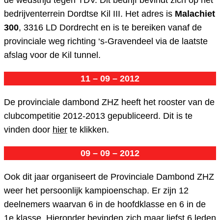
de wedstrijd tegen TDV. Dit bedrijf bevindt zich op het
bedrijventerrein Dordtse Kil III. Het adres is
Malachiet
300
, 3316 LD Dordrecht en is te bereiken vanaf de
provinciale weg richting ‘s-Gravendeel via de laatste
afslag voor de Kil tunnel.
11 – 09 – 2012
De provinciale dambond ZHZ heeft het rooster van de
clubcompetitie 2012-2013 gepubliceerd. Dit is te
vinden door
hier
te klikken.
09 – 09 – 2012
Ook dit jaar organiseert de Provinciale Dambond ZHZ
weer het persoonlijk kampioenschap. Er zijn 12
deelnemers waarvan 6 in de hoofdklasse en 6 in de
1e klasse. Hieronder bevinden zich maar liefst 6 leden