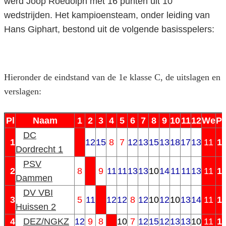
werd Joop Roedolph met 16 punten uit 10
wedstrijden. Het kampioensteam, onder leiding van
Hans Giphart, bestond uit de volgende basisspelers:
Hieronder de eindstand van de 1e klasse C, de uitslagen en
verslagen:
Pl
Naam
1
2
3
4
5
6
7
8
9
10
11
12
We
P
DC
1
12
15
8
7
12
13
15
13
18
17
13
11
1
Dordrecht 1
PSV
2
8
9
11
11
13
13
10
14
11
11
13
11
1
Dammen
DV VBI
3
5
11
12
12
8
12
10
12
10
13
14
11
1
Huissen 2
4
DEZ/NGKZ
12
9
8
10
7
12
15
12
13
13
10
11
1