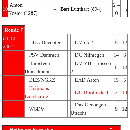
Anton
2 –
10
–
Bart Lugthart (894)
4
Kosior (1287)
0
Ronde 7
08-12-
DDC Deventer
–
DVSB 2
8
–
12
2007
PSV Dammen
–
DC Nijmegen
14
–
6
Barnsteen
DV VBI Huissen
–
8
–
12
Bunschoten
2
DEZ/NGKZ
–
EAD Asten
15
–
5
Heijmans
–
DC Dordrecht 1
7
–
13
Excelsior 2
Ons Genoegen
WSDV
–
8
–
12
Utrecht
Heijmans Excelsior
7
–