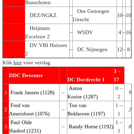
Bunschoten
Ons Genoegen
DEZ/NGKZ
–
10
–
10
Utrecht
Heijmans
–
WSDV
4
–
16
Excelsior 2
DV VBI Huissen
–
DC Nijmegen
12
–
8
2
Klik
hier
voor verslag
3 –
DDC Deventer
DC Dordrecht 1
17
Anton
0 –
1
Frank Jansen (1128)
–
9
Kosior (1287)
2
Fred van
Ton van
1 –
2
–
2
Amersfoort (1076)
Bokhoven (1197)
1
Paul Olde
1 –
3
–
Randy Horne (1192)
8
Hanhof (1231)
1