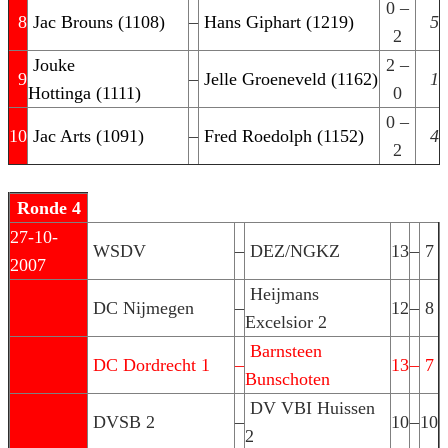
0 –
8
Jac Brouns (1108)
–
Hans Giphart (1219)
5
2
Jouke
2 –
9
–
Jelle Groeneveld (1162)
1
Hottinga (1111)
0
0 –
10
Jac Arts (1091)
–
Fred Roedolph (1152)
4
2
Ronde 4
27-10-
WSDV
–
DEZ/NGKZ
13
–
7
2007
Heijmans
DC Nijmegen
–
12
–
8
Excelsior 2
Barnsteen
DC Dordrecht 1
–
13
–
7
Bunschoten
DV VBI Huissen
DVSB 2
–
10
–
10
2