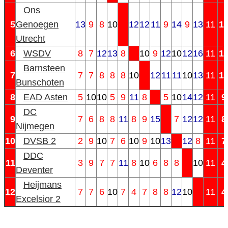
Ons
5
Genoegen
13
9
8
10
12
12
11
9
14
9
13
11
1
Utrecht
6
WSDV
8
7
12
13
8
10
9
12
10
12
16
11
1
Barnsteen
7
7
7
8
8
8
10
12
11
11
10
13
11
1
Bunschoten
8
EAD Asten
5
10
10
5
9
11
8
5
10
14
12
11
9
DC
9
7
6
8
8
11
8
9
15
7
12
12
11
8
Nijmegen
10
DVSB 2
2
9
10
7
6
10
9
10
13
12
8
11
7
DDC
11
3
9
7
7
11
8
10
6
8
8
10
11
4
Deventer
Heijmans
12
7
7
6
10
7
4
7
8
8
12
10
11
4
Excelsior 2