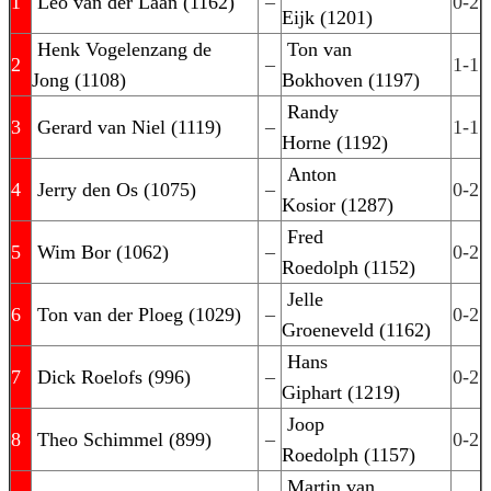
1
Leo van der Laan (1162)
–
0-2
Eijk (1201)
Henk Vogelenzang de
Ton van
2
–
1-1
Jong (1108)
Bokhoven (1197)
Randy
3
Gerard van Niel (1119)
–
1-1
Horne (1192)
Anton
4
Jerry den Os (1075)
–
0-2
Kosior (1287)
Fred
5
Wim Bor (1062)
–
0-2
Roedolph (1152)
Jelle
6
Ton van der Ploeg (1029)
–
0-2
Groeneveld (1162)
Hans
7
Dick Roelofs (996)
–
0-2
Giphart (1219)
Joop
8
Theo Schimmel (899)
–
0-2
Roedolph (1157)
Martin van