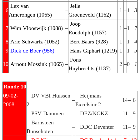
Lex van
Jelle
6
–
1
–
1
3
Amerongen (1065)
Groeneveld (1162)
Joop
7
Wim Vlooswijk (1088)
–
1
–
1
7
Roedolph (1157)
8
Arie Schwartz (1052)
–
Bert Baars (928)
1
–
1
4
9
Dick de Boer (956)
–
Hans Giphart (1219)
1
–
1
5
Fons
10
Arnout Mossink (1065)
–
2
–
0
1
Huybrechts (1137)
Ronde 10
09-02-
DV VBI Huissen
Heijmans
–
14
–
6
2008
2
Excelsior 2
PSV Dammen
–
DEZ/NGKZ
11
–
9
Barnsteen
–
DDC Deventer
11
–
9
Bunschoten