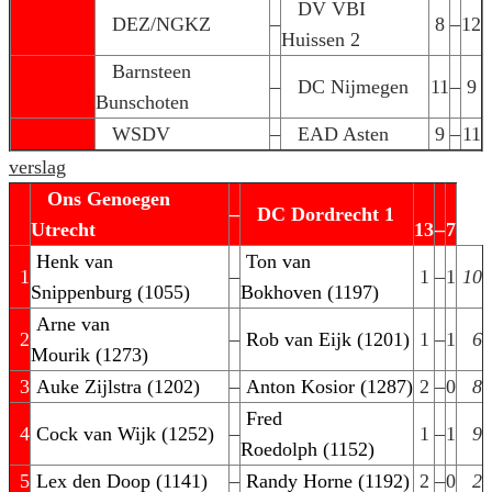
DV VBI
DEZ/NGKZ
–
8
–
12
Huissen 2
Barnsteen
–
DC Nijmegen
11
–
9
Bunschoten
WSDV
–
EAD Asten
9
–
11
verslag
Ons Genoegen
–
DC Dordrecht 1
Utrecht
13
–
7
Henk van
Ton van
1
–
1
–
1
10
Snippenburg (1055)
Bokhoven (1197)
Arne van
2
–
Rob van Eijk (1201)
1
–
1
6
Mourik (1273)
3
Auke Zijlstra (1202)
–
Anton Kosior (1287)
2
–
0
8
Fred
4
Cock van Wijk (1252)
–
1
–
1
9
Roedolph (1152)
5
Lex den Doop (1141)
–
Randy Horne (1192)
2
–
0
2