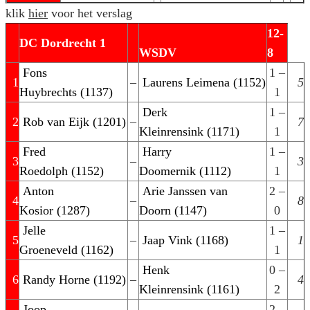
klik
hier
voor het verslag
12-
DC Dordrecht 1
WSDV
8
Fons
1 –
1
–
Laurens Leimena (1152)
5
Huybrechts (1137)
1
Derk
1 –
2
Rob van Eijk (1201)
–
7
Kleinrensink (1171)
1
Fred
Harry
1 –
3
–
3
Roedolph (1152)
Doomernik (1112)
1
Anton
Arie Janssen van
2 –
4
–
8
Kosior (1287)
Doorn (1147)
0
Jelle
1 –
5
–
Jaap Vink (1168)
1
Groeneveld (1162)
1
Henk
0 –
6
Randy Horne (1192)
–
4
Kleinrensink (1161)
2
Joop
2 –