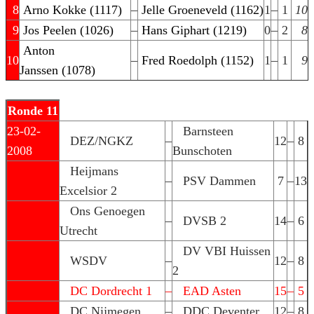
8
Arno Kokke (1117)
–
Jelle Groeneveld (1162)
1
–
1
10
9
Jos Peelen (1026)
–
Hans Giphart (1219)
0
–
2
8
Anton
10
–
Fred Roedolph (1152)
1
–
1
9
Janssen (1078)
Ronde 11
23-02-
Barnsteen
DEZ/NGKZ
–
12
–
8
2008
Bunschoten
Heijmans
–
PSV Dammen
7
–
13
Excelsior 2
Ons Genoegen
–
DVSB 2
14
–
6
Utrecht
DV VBI Huissen
WSDV
–
12
–
8
2
DC Dordrecht 1
–
EAD Asten
15
–
5
DC Nijmegen
–
DDC Deventer
12
–
8