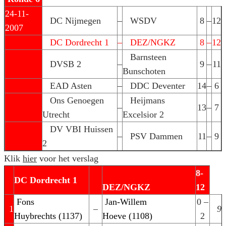
24-11-
DC Nijmegen
–
WSDV
8
–
12
2007
DC Dordrecht 1
–
DEZ/NGKZ
8
–
12
Barnsteen
DVSB 2
–
9
–
11
Bunschoten
EAD Asten
–
DDC Deventer
14
–
6
Ons Genoegen
Heijmans
–
13
–
7
Utrecht
Excelsior 2
DV VBI Huissen
–
PSV Dammen
11
–
9
2
Klik
hier
voor het verslag
8-
DC Dordrecht 1
DEZ/NGKZ
12
Fons
Jan-Willem
0 –
1
–
9
Huybrechts (1137)
Hoeve (1108)
2