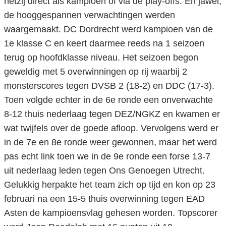
hetzij direct als kampioen of via de play-offs. En jawel,
de hooggespannen verwachtingen werden
waargemaakt. DC Dordrecht werd kampioen van de
1e klasse C en keert daarmee reeds na 1 seizoen
terug op hoofdklasse niveau. Het seizoen begon
geweldig met 5 overwinningen op rij waarbij 2
monsterscores tegen DVSB 2 (18-2) en DDC (17-3).
Toen volgde echter in de 6e ronde een onverwachte
8-12 thuis nederlaag tegen DEZ/NGKZ en kwamen er
wat twijfels over de goede afloop. Vervolgens werd er
in de 7e en 8e ronde weer gewonnen, maar het werd
pas echt link toen we in de 9e ronde een forse 13-7
uit nederlaag leden tegen Ons Genoegen Utrecht.
Gelukkig herpakte het team zich op tijd en kon op 23
februari na een 15-5 thuis overwinning tegen EAD
Asten de kampioensvlag gehesen worden. Topscorer