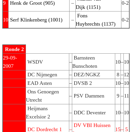
9
Henk de Groot (905)
–
0-2
Dijk (1151)
Fons
10
Serf Klinkenberg (1001)
–
0-2
Huybrechts (1137)
Ronde 2
29-09-
Barnsteen
WSDV
–
10
–
10
2007
Bunschoten
DC Nijmegen
–
DEZ/NGKZ
8
–
12
EAD Asten
–
DVSB 2
10
–
10
Ons Genoegen
–
PSV Dammen
9
–
11
Utrecht
Heijmans
–
DDC Deventer
10
–
10
Excelsior 2
DV VBI Huissen
DC Dordrecht 1
–
15
–
5