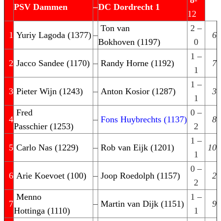
8
-
PSV Dammen
–
DC Dordrecht 1
12
Ton van
2 –
1
Yuriy Lagoda (1377)
–
6
Bokhoven (1197)
0
1 –
2
Jacco Sandee (1170)
–
Randy Horne (1192)
7
1
1 –
3
Pieter Wijn (1243)
–
Anton Kosior (1287)
3
1
Fred
0 –
4
–
Fons Huybrechts (1137)
8
Passchier (1253)
2
1 –
5
Carlo Nas (1229)
–
Rob van Eijk (1201)
10
1
0 –
6
Arie Koevoet (100)
–
Joop Roedolph (1157)
2
2
Menno
1 –
7
–
Martin van Dijk (1151)
9
Hottinga (1110)
1