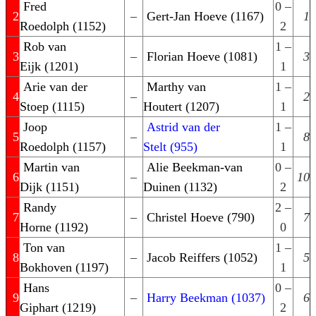
Fred
0 –
2
–
Gert-Jan Hoeve (1167)
1
Roedolph (1152)
2
Rob van
1 –
3
–
Florian Hoeve (1081)
3
Eijk (1201)
1
Arie van der
Marthy van
1 –
4
–
2
Stoep (1115)
Houtert (1207)
1
Joop
Astrid van der
1 –
5
–
8
Roedolph (1157)
Stelt (955)
1
Martin van
Alie Beekman-van
0 –
6
–
10
Dijk (1151)
Duinen (1132)
2
Randy
2 –
7
–
Christel Hoeve (790)
7
Horne (1192)
0
Ton van
1 –
8
–
Jacob Reiffers (1052)
5
Bokhoven (1197)
1
Hans
0 –
9
–
Harry Beekman (1037)
6
Giphart (1219)
2