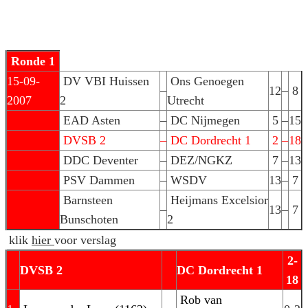
Ronde 1
15-09-
DV VBI Huissen
Ons Genoegen
–
12
–
8
2007
2
Utrecht
EAD Asten
–
DC Nijmegen
5
–
15
DVSB 2
–
DC Dordrecht 1
2
–
18
DDC Deventer
–
DEZ/NGKZ
7
–
13
PSV Dammen
–
WSDV
13
–
7
Barnsteen
Heijmans Excelsior
–
13
–
7
Bunschoten
2
klik
hier
voor verslag
2-
DVSB 2
DC Dordrecht 1
18
Rob van