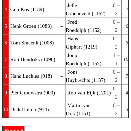
Jelle
0 –
4
Geb Kos (1139)
–
1
Groeneveld (1162)
2
Fred
0 –
5
Henk Groen (1083)
–
6
Roedolph (1152)
2
Hans
0 –
6
Tom Smeenk (1008)
–
5
Giphart (1219)
2
Joop
1 –
7
Rob Hendriks (1096)
–
10
Roedolph (1157)
1
Fons
0 –
8
Hans Luchies (918)
–
7
Huybrechts (1137)
2
0 –
9
Piet Grouwstra (900)
–
Rob van Eijk (1201)
4
2
Martin van
0 –
10
Dick Halma (954)
–
3
Dijk (1151)
2
Ronde 6