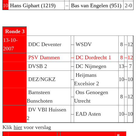
10
Hans Giphart (1219)
–
Bas van Engelen (951)
2-0
Ronde 3
13-10-
DDC Deventer
–
WSDV
8
–
12
2007
PSV Dammen
–
DC Dordrecht 1
8
–
12
DVSB 2
–
DC Nijmegen
13
–
7
Heijmans
DEZ/NGKZ
–
10
–
10
Excelsior 2
Barnsteen
Ons Genoegen
–
8
–
12
Bunschoten
Utrecht
DV VBI Huissen
–
EAD Asten
10
–
10
2
Klik
hier
voor verslag