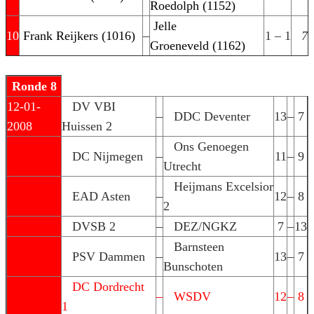
Roedolph (1152)
Jelle
10
Frank Reijkers (1016)
–
1 – 1
7
Groeneveld (1162)
Ronde 8
12-01-
DV VBI
–
DDC Deventer
13
–
7
2008
Huissen 2
Ons Genoegen
DC Nijmegen
–
11
–
9
Utrecht
Heijmans Excelsior
EAD Asten
–
12
–
8
2
DVSB 2
–
DEZ/NGKZ
7
–
13
Barnsteen
PSV Dammen
–
13
–
7
Bunschoten
DC Dordrecht
–
WSDV
12
–
8
1