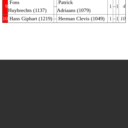
Fons
Patrick
9
–
1
–
1
4
Huybrechts (1137)
Adriaans (1079)
10
Hans Giphart (1219)
–
Herman Clevis (1049)
1
–
1
10