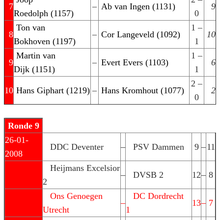
7
–
Ab van Ingen (1131)
9
Roedolph (1157)
0
Ton van
1 –
8
–
Cor Langeveld (1092)
10
Bokhoven (1197)
1
Martin van
1 –
9
–
Evert Evers (1103)
6
Dijk (1151)
1
2 –
10
Hans Giphart (1219)
–
Hans Kromhout (1077)
2
0
Ronde 9
26-01-
DDC Deventer
–
PSV Dammen
9
–
11
2008
Heijmans Excelsior
–
DVSB 2
12
–
8
2
Ons Genoegen
DC Dordrecht
–
13
–
7
Utrecht
1