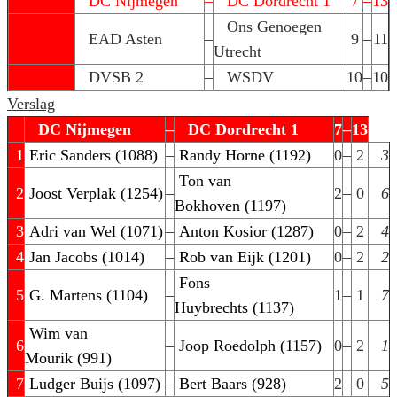
DC Nijmegen
–
DC Dordrecht 1
7
–
13
Ons Genoegen
EAD Asten
–
9
–
11
Utrecht
DVSB 2
–
WSDV
10
–
10
Verslag
DC Nijmegen
–
DC Dordrecht 1
7
–
13
1
Eric Sanders (1088)
–
Randy Horne (1192)
0
–
2
3
Ton van
2
Joost Verplak (1254)
–
2
–
0
6
Bokhoven (1197)
3
Adri van Wel (1071)
–
Anton Kosior (1287)
0
–
2
4
4
Jan Jacobs (1014)
–
Rob van Eijk (1201)
0
–
2
2
Fons
5
G. Martens (1104)
–
1
–
1
7
Huybrechts (1137)
Wim van
6
–
Joop Roedolph (1157)
0
–
2
1
Mourik (991)
7
Ludger Buijs (1097)
–
Bert Baars (928)
2
–
0
5