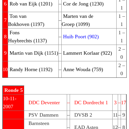
6
Rob van Eijk (1201)
–
Cor de Jong (1230)
1
Ton van
Marten van de
1 –
7
–
Bokhoven (1197)
Groep (1099)
1
Fons
1 –
8
–
Huib Poort (902)
Huybrechts (1137)
1
2 –
9
Martin van Dijk (1151)
–
Lammert Korlaar (922)
0
2 –
10
Randy Horne (1192)
–
Anne Wouda (759)
0
Ronde 5
10-11-
DDC Deventer
–
DC Dordrecht 1
3
–
17
2007
PSV Dammen
–
DVSB 2
11
–
9
Barnsteen
–
EAD Asten
12
–
8