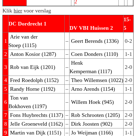
2
Klik
hier
voor verslag
15-
DC Dordrecht 1
DV VBI Huissen 2
5
Arie van der
1
–
Geert Berends (1336)
0-2
Stoep (1115)
2
Anton Kosior (1287)
–
Coen Donders (1110)
1-1
Henk
3
Rob van Eijk (1201)
–
2-0
Kemperman (1117)
4
Fred Roedolph (1152)
–
Theo Willemsen (1022)
2-0
5
Randy Horne (1192)
–
Arno Arends (1154)
1-1
Ton van
6
–
Willem Hoek (945)
2-0
Bokhoven (1197)
7
Fons Huybrechts (1137)
–
Rob Schrooten (1205)
2-0
8
Jelle Groeneveld (1162)
–
Dirk Joosten (902)
2-0
9
Martin van Dijk (1151)
–
Jo Weijman (1166)
1-1