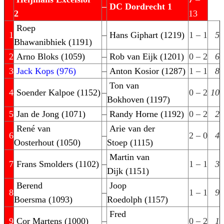
–
DC Dordrecht 1
2
13
Roep
1
–
Hans Giphart (1219)
1 – 1
5
Bhawanibhiek (1191)
2
Arno Bloks (1059)
–
Rob van Eijk (1201)
0 – 2
6
3
Jack Kops (976)
–
Anton Kosior (1287)
1 – 1
8
Ton van
4
Soender Kalpoe (1152)
–
0 – 2
10
Bokhoven (1197)
5
Jan de Jong (1071)
–
Randy Horne (1192)
0 – 2
2
René van
Arie van der
6
–
2 – 0
4
Oosterhout (1050)
Stoep (1115)
Martin van
7
Frans Smolders (1102)
–
1 – 1
3
Dijk (1151)
Berend
Joop
8
–
1 – 1
9
Boersma (1093)
Roedolph (1157)
Fred
9
Cor Martens (1000)
–
0 – 2
1