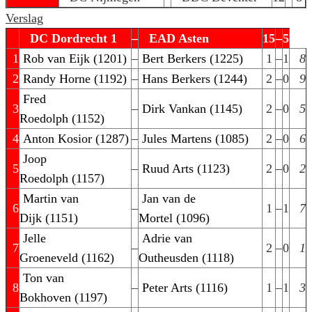
Verslag
DC Dordrecht 1
–
EAD Asten
15
–
5
1
Rob van Eijk (1201)
–
Bert Berkers (1225)
1
–
1
8
2
Randy Horne (1192)
–
Hans Berkers (1244)
2
–
0
9
Fred
3
–
Dirk Vankan (1145)
2
–
0
5
Roedolph (1152)
4
Anton Kosior (1287)
–
Jules Martens (1085)
2
–
0
6
Joop
5
–
Ruud Arts (1123)
2
–
0
2
Roedolph (1157)
Martin van
Jan van de
6
–
1
–
1
7
Dijk (1151)
Mortel (1096)
Jelle
Adrie van
7
–
2
–
0
1
Groeneveld (1162)
Outheusden (1118)
Ton van
8
–
Peter Arts (1116)
1
–
1
3
Bokhoven (1197)