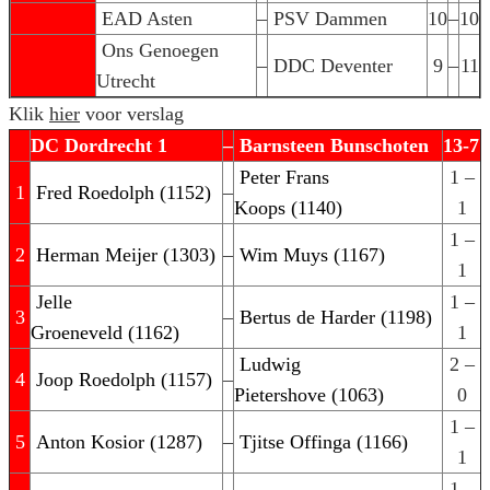
EAD Asten
–
PSV Dammen
10
–
10
Ons Genoegen
–
DDC Deventer
9
–
11
Utrecht
Klik
hier
voor verslag
DC Dordrecht 1
–
Barnsteen Bunschoten
13-7
Peter Frans
1 –
1
Fred Roedolph (1152)
–
Koops (1140)
1
1 –
2
Herman Meijer (1303)
–
Wim Muys (1167)
1
Jelle
1 –
3
–
Bertus de Harder (1198)
Groeneveld (1162)
1
Ludwig
2 –
4
Joop Roedolph (1157)
–
Pietershove (1063)
0
1 –
5
Anton Kosior (1287)
–
Tjitse Offinga (1166)
1
1 –