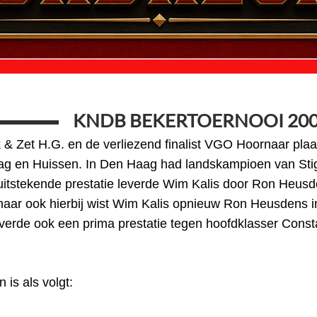
KNDB BEKERTOERNOOI 20
& Zet H.G. en de verliezend finalist VGO Hoornaar plaa
ag en Huissen. In Den Haag had landskampioen van Stig
itstekende prestatie leverde Wim Kalis door Ron Heusde
ar ook hierbij wist Wim Kalis opnieuw Ron Heusdens in
rde ook een prima prestatie tegen hoofdklasser Constan
is als volgt: