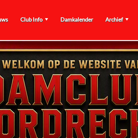
uws
Club Info
Damkalender
Archief