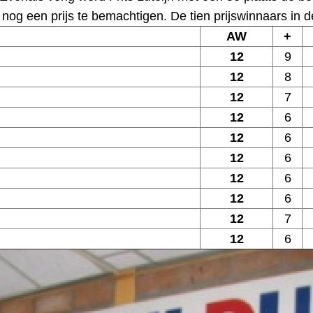
nog een prijs te bemachtigen. De tien prijswinnaars in d
AW
+
12
9
12
8
12
7
12
6
12
6
12
6
12
6
12
6
12
7
12
6