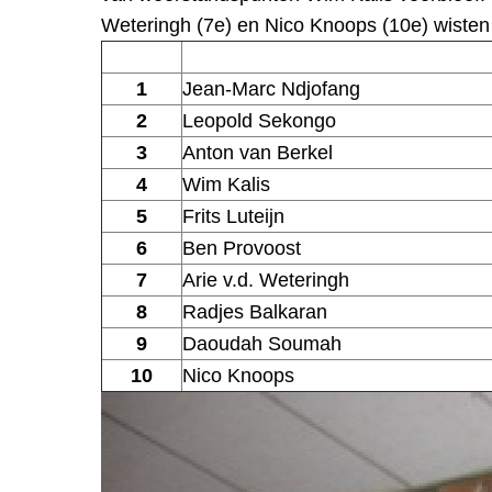
Weteringh (7e) en Nico Knoops (10e) wisten 
1
Jean-Marc Ndjofang
2
Leopold Sekongo
3
Anton van Berkel
4
Wim Kalis
5
Frits Luteijn
6
Ben Provoost
7
Arie v.d. Weteringh
8
Radjes Balkaran
9
Daoudah Soumah
10
Nico Knoops