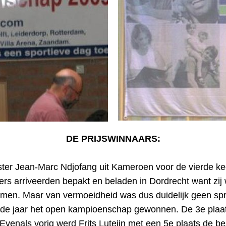
DE PRIJSWINNAARS:
ester Jean-Marc Ndjofang uit Kameroen voor de vierde k
s arriveerden bepakt en beladen in Dordrecht want zij 
komen. Maar van vermoeidheid was dus duidelijk geen sp
de jaar het open kampioenschap gewonnen. De 3e plaats
venals vorig werd Frits Luteijn met een 5e plaats de b