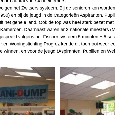
record aantal van 94 deelnemers.
volgen het Zwitsers systeem. Bij de senioren kon worde
< 950) en bij de jeugd in de Categorieën Aspiranten, Pupi
t het gehele land. Ook de top was heel sterk bezet met 
 Kameroen. Daarnaast waren er 3 nationale meesters (M
 gespeeld volgens het Fischer systeem 5 minuten + 5 se
 Woningstichting Progrez kende dit toernooi weer een r
te winnen, en voor de jeugd (Aspiranten, Pupillen en We