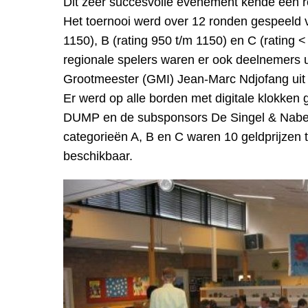
Dit zeer succesvolle evenement kende een 
Het toernooi werd over 12 ronden gespeeld 
1150), B (rating 950 t/m 1150) en C (rating 
regionale spelers waren er ook deelnemers ui
Grootmeester (GMI) Jean-Marc Ndjofang uit
Er werd op alle borden met digitale klokken
DUMP en de subsponsors De Singel & Naber en
categorieën A, B en C waren 10 geldprijzen 
beschikbaar.