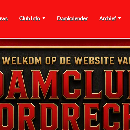
uws
Club Info
Damkalender
Archief