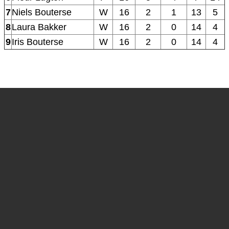
7
Niels Bouterse
W
16
2
1
13
5
8
Laura Bakker
W
16
2
0
14
4
9
Iris Bouterse
W
16
2
0
14
4