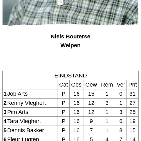
Niels Bouterse
Welpen
EINDSTAND
Cat
Ges
Gew
Rem
Ver
Pnt
1
Job Arts
P
16
15
1
0
31
2
Kenny Vleghert
P
16
12
3
1
27
3
Pim Arts
P
16
12
1
3
25
4
Tara Vleghert
P
16
9
1
6
19
5
Dennis Bakker
P
16
7
1
8
15
6
Fleur Lugten
P
16
5
4
7
14