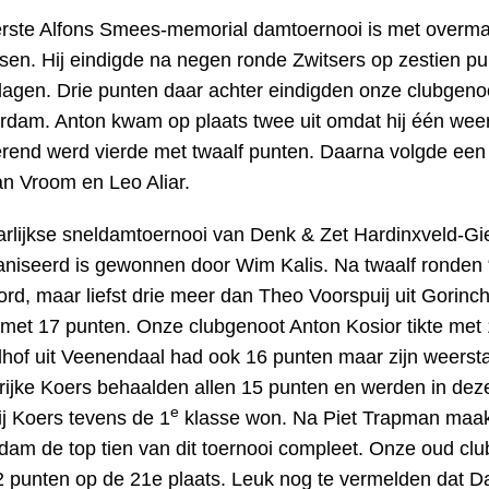
erste Alfons Smees-memorial damtoernooi is met overm
en. Hij eindigde na negen ronde Zwitsers op zestien pu
agen. Drie punten daar achter eindigden onze clubgeno
rdam. Anton kwam op plaats twee uit omdat hij één wee
end werd vierde met twaalf punten. Daarna volgde een t
n Vroom en Leo Aliar.
arlijkse sneldamtoernooi van Denk & Zet Hardinxveld-Gi
niseerd is gewonnen door Wim Kalis. Na twaalf ronden “
rd, maar liefst drie meer dan Theo Voorspuij uit Gori
met 17 punten. Onze clubgenoot Anton Kosior tikte met 
hof uit Veenendaal had ook 16 punten maar zijn weerst
ijke Koers behaalden allen 15 punten en werden in dez
e
j Koers tevens de 1
klasse won. Na Piet Trapman maak
dam de top tien van dit toernooi compleet. Onze oud cl
 punten op de 21e plaats. Leuk nog te vermelden dat D