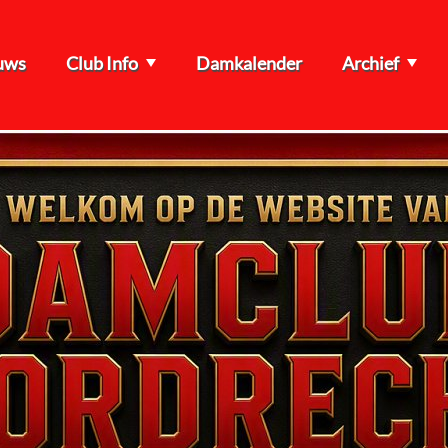
uws
Club Info
Damkalender
Archief