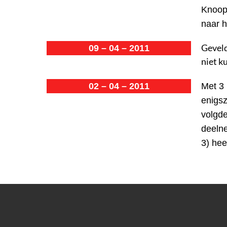
Knoops
naar h
Geveld
09 – 04 – 2011
niet k
02 – 04 – 2011
Met 3 
enigsz
volgde
deelne
3) hee