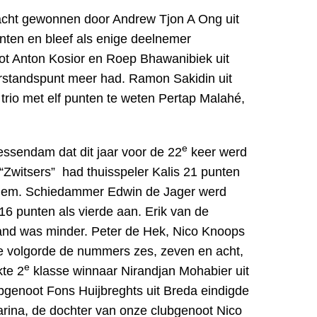
acht gewonnen door Andrew Tjon A Ong uit
nten en bleef als enige deelnemer
ot Anton Kosior en Roep Bhawanibiek uit
rstandspunt meer had. Ramon Sakidin uit
rio met elf punten te weten Pertap Malahé,
e
essendam dat dit jaar voor de 22
keer werd
Zwitsers” had thuisspeler Kalis 21 punten
nchem. Schiedammer Edwin de Jager werd
16 punten als vierde aan. Erik van de
and was minder. Peter de Hek, Nico Knoops
e volgorde de nummers zes, zeven en acht,
e
te 2
klasse winnaar Nirandjan Mohabier uit
ubgenoot Fons Huijbreghts uit Breda eindigde
arina, de dochter van onze clubgenoot Nico