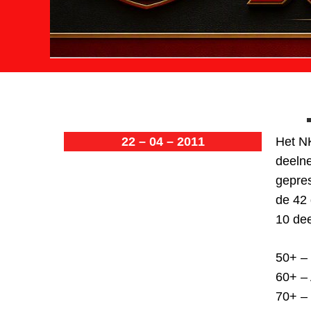
22 – 04 – 2011
Het NK
deelne
gepres
de 42 
10 dee
50+ –
60+ –
70+ – 