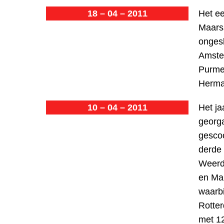
18 – 04 – 2011
Het e
Maarss
ongesl
Amste
Purmer
Herma
10 – 04 – 2011
Het ja
georga
gescoo
derde 
Weerd
en Mar
waarbi
Rotter
met 12