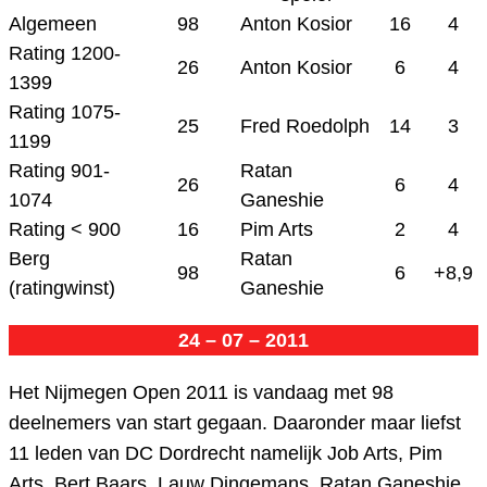
Algemeen
98
Anton Kosior
16
4
Rating 1200-
26
Anton Kosior
6
4
1399
Rating 1075-
25
Fred Roedolph
14
3
1199
Rating 901-
Ratan
26
6
4
1074
Ganeshie
Rating < 900
16
Pim Arts
2
4
Berg
Ratan
98
6
+8,9
(ratingwinst)
Ganeshie
24 – 07 – 2011
Het Nijmegen Open 2011 is vandaag met 98
deelnemers van start gegaan. Daaronder maar liefst
11 leden van DC Dordrecht namelijk Job Arts, Pim
Arts, Bert Baars, Lauw Dingemans, Ratan Ganeshie,