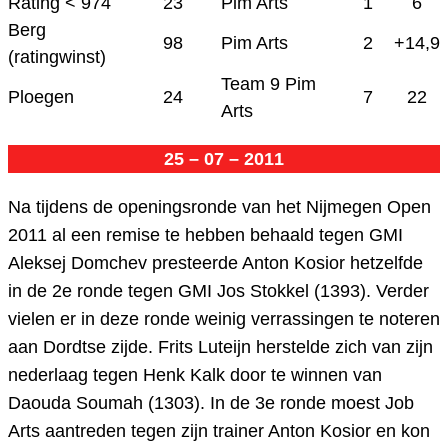
Rating < 974
23
Pim Arts
1
6
Berg
98
Pim Arts
2
+14,9
(ratingwinst)
Team 9 Pim
Ploegen
24
7
22
Arts
25 – 07 – 2011
Na tijdens de openingsronde van het Nijmegen Open
2011 al een remise te hebben behaald tegen GMI
Aleksej Domchev presteerde Anton Kosior hetzelfde
in de 2e ronde tegen GMI Jos Stokkel (1393). Verder
vielen er in deze ronde weinig verrassingen te noteren
aan Dordtse zijde. Frits Luteijn herstelde zich van zijn
nederlaag tegen Henk Kalk door te winnen van
Daouda Soumah (1303)
. In de 3e ronde moest Job
Arts aantreden tegen zijn trainer Anton Kosior en kon