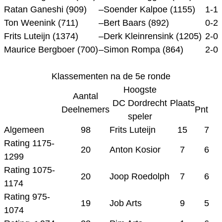
Ratan Ganeshi (909)
–
Soender Kalpoe (1155)
1-1
Ton Weenink (711)
–
Bert Baars (892)
0-2
Frits Luteijn (1374)
–
Derk Kleinrensink (1205)
2-0
Maurice Bergboer (700)
–
Simon Rompa (864)
2-0
Klassementen na de 5e ronde
Hoogste
Aantal
DC Dordrecht
Plaats
Deelnemers
Pnt
speler
Algemeen
98
Frits Luteijn
15
7
Rating 1175-
20
Anton Kosior
7
6
1299
Rating 1075-
20
Joop Roedolph
7
6
1174
Rating 975-
19
Job Arts
9
5
1074