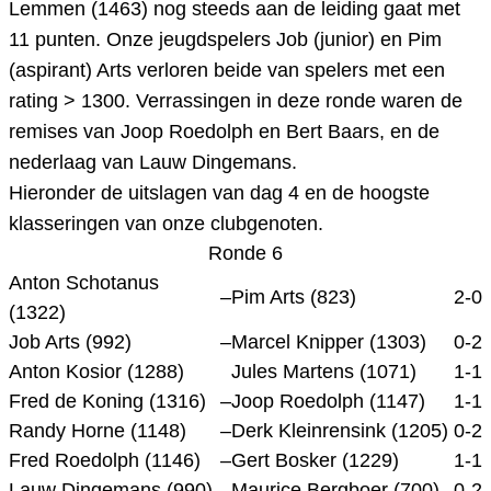
Lemmen (1463) nog steeds aan de leiding gaat met
11 punten. Onze jeugdspelers Job (junior) en Pim
(aspirant) Arts verloren beide van spelers met een
rating > 1300. Verrassingen in deze ronde waren de
remises van Joop Roedolph en Bert Baars, en de
nederlaag van Lauw Dingemans.
Hieronder de uitslagen van dag 4 en de hoogste
klasseringen van onze clubgenoten.
Ronde 6
Anton Schotanus
–
Pim Arts (823)
2-0
(1322)
Job Arts (992)
–
Marcel Knipper (1303)
0-2
Anton Kosior (1288)
Jules Martens (1071)
1-1
Fred de Koning (1316)
–
Joop Roedolph (1147)
1-1
Randy Horne (1148)
–
Derk Kleinrensink (1205)
0-2
Fred Roedolph (1146)
–
Gert Bosker (1229)
1-1
Lauw Dingemans (990)
–
Maurice Bergboer (700)
0-2