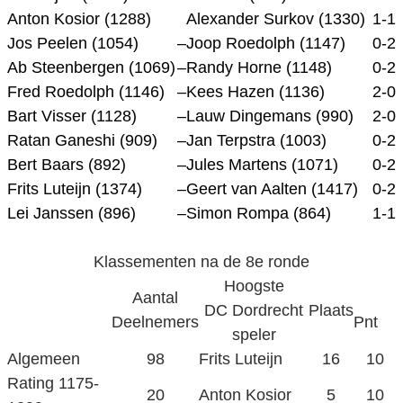
Anton Kosior (1288)
Alexander Surkov (1330)
1-1
Jos Peelen (1054)
–
Joop Roedolph (1147)
0-2
Ab Steenbergen (1069)
–
Randy Horne (1148)
0-2
Fred Roedolph (1146)
–
Kees Hazen (1136)
2-0
Bart Visser (1128)
–
Lauw Dingemans (990)
2-0
Ratan Ganeshi (909)
–
Jan Terpstra (1003)
0-2
Bert Baars (892)
–
Jules Martens (1071)
0-2
Frits Luteijn (1374)
–
Geert van Aalten (1417)
0-2
Lei Janssen (896)
–
Simon Rompa (864)
1-1
Klassementen na de 8e ronde
Hoogste
Aantal
DC Dordrecht
Plaats
Deelnemers
Pnt
speler
Algemeen
98
Frits Luteijn
16
10
Rating 1175-
20
Anton Kosior
5
10