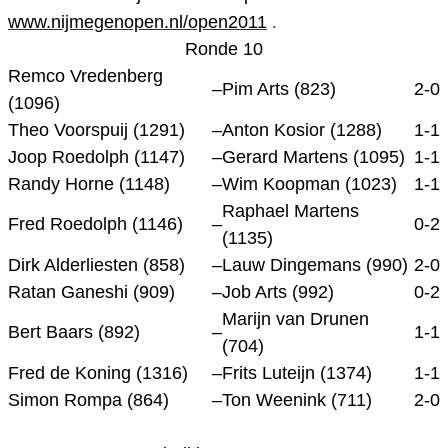
www.nijmegenopen.nl/open2011
.
Ronde 10
Remco Vredenberg
–
Pim Arts (823)
2-0
(1096)
Theo Voorspuij (1291)
–
Anton Kosior (1288)
1-1
Joop Roedolph (1147)
–
Gerard Martens (1095)
1-1
Randy Horne (1148)
–
Wim Koopman (1023)
1-1
Raphael Martens
Fred Roedolph (1146)
–
0-2
(1135)
Dirk Alderliesten (858)
–
Lauw Dingemans (990)
2-0
Ratan Ganeshi (909)
–
Job Arts (992)
0-2
Marijn van Drunen
Bert Baars (892)
–
1-1
(704)
Fred de Koning (1316)
–
Frits Luteijn (1374)
1-1
Simon Rompa (864)
–
Ton Weenink (711)
2-0