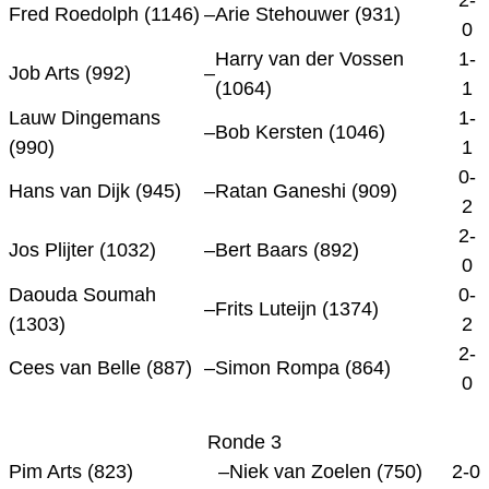
2-
Fred Roedolph (1146)
–
Arie Stehouwer (931)
0
Harry van der Vossen
1-
Job Arts (992)
–
(1064)
1
Lauw Dingemans
1-
–
Bob Kersten (1046)
(990)
1
0-
Hans van Dijk (945)
–
Ratan Ganeshi (909)
2
2-
Jos Plijter (1032)
–
Bert Baars (892)
0
Daouda Soumah
0-
–
Frits Luteijn (1374)
(1303)
2
2-
Cees van Belle (887)
–
Simon Rompa (864)
0
Ronde 3
Pim Arts (823)
–
Niek van Zoelen (750)
2-0