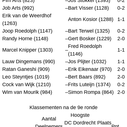
Pim Arts (823)
–
Jos Stokkel (1393)
0-2
Job Arts (992)
–
Bart Visser (1128)
0-2
Erik van de Weerdhof
Anton Kosior (1288)
1-1
(1263)
Joop Roedolph (1147)
–
Bart Terwel (1325)
0-2
Randy Horne (1148)
–
Gert Bosker (1229)
2-0
Fred Roedolph
Marcel Knipper (1303)
–
1-1
(1146)
Lauw Dingemans (990)
–
Jos Plijter (1032)
1-1
Ratan Ganeshi (909)
–
Erik Eikenaar (970)
2-0
Leo Steyntjes (1019)
–
Bert Baars (892)
2-0
Cock van Wijk (1210)
–
Frits Luteijn (1374)
0-2
Wim van Mourik (984)
–
Simon Rompa (864)
2-0
Klassementen na de 9e ronde
Hoogste
Aantal
DC Dordrecht
Plaats
Deelnemers
Pnt