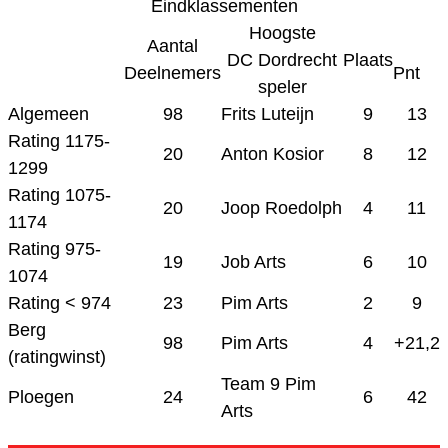
Eindklassementen
Hoogste
Aantal
DC Dordrecht
Plaats
Deelnemers
Pnt
speler
Algemeen
98
Frits Luteijn
9
13
Rating 1175-
20
Anton Kosior
8
12
1299
Rating 1075-
20
Joop Roedolph
4
11
1174
Rating 975-
19
Job Arts
6
10
1074
Rating < 974
23
Pim Arts
2
9
Berg
98
Pim Arts
4
+21,2
(ratingwinst)
Team 9 Pim
Ploegen
24
6
42
Arts