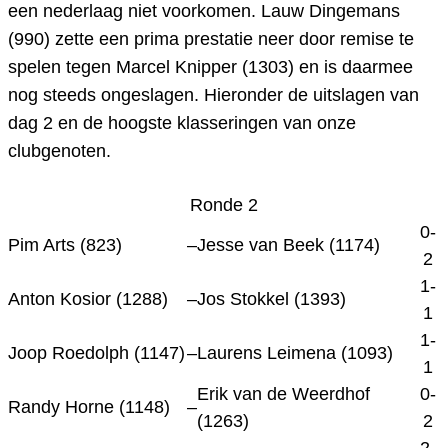
een nederlaag niet voorkomen. Lauw Dingemans
(990) zette een prima prestatie neer door remise te
spelen tegen
Marcel Knipper (1303)
en is daarmee
nog steeds ongeslagen. Hieronder de uitslagen van
dag 2 en de hoogste klasseringen van onze
clubgenoten.
Ronde 2
0-
Pim Arts (823)
–
Jesse van Beek (1174)
2
1-
Anton Kosior (1288)
–
Jos Stokkel (1393)
1
1-
Joop Roedolph (1147)
–
Laurens Leimena (1093)
1
Erik van de Weerdhof
0-
Randy Horne (1148)
–
(1263)
2