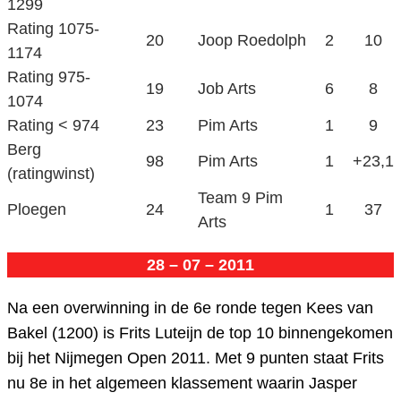
1299
Rating 1075-
20
Joop Roedolph
2
10
1174
Rating 975-
19
Job Arts
6
8
1074
Rating < 974
23
Pim Arts
1
9
Berg
98
Pim Arts
1
+23,1
(ratingwinst)
Team 9 Pim
Ploegen
24
1
37
Arts
28 – 07 – 2011
Na een overwinning in de 6e ronde tegen Kees van
Bakel (1200) is Frits Luteijn de top 10 binnengekomen
bij het Nijmegen Open 2011. Met 9 punten staat Frits
nu 8e in het algemeen klassement waarin Jasper