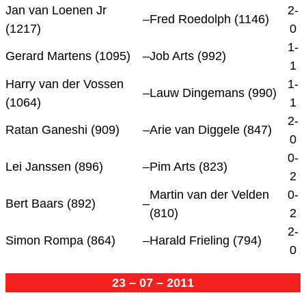
Jan van Loenen Jr
2-
–
Fred Roedolph (1146)
(1217)
0
1-
Gerard Martens (1095)
–
Job Arts (992)
1
Harry van der Vossen
1-
–
Lauw Dingemans (990)
(1064)
1
2-
Ratan Ganeshi (909)
–
Arie van Diggele (847)
0
0-
Lei Janssen (896)
–
Pim Arts (823)
2
Martin van der Velden
0-
Bert Baars (892)
–
(810)
2
2-
Simon Rompa (864)
–
Harald Frieling (794)
0
23 – 07 – 2011