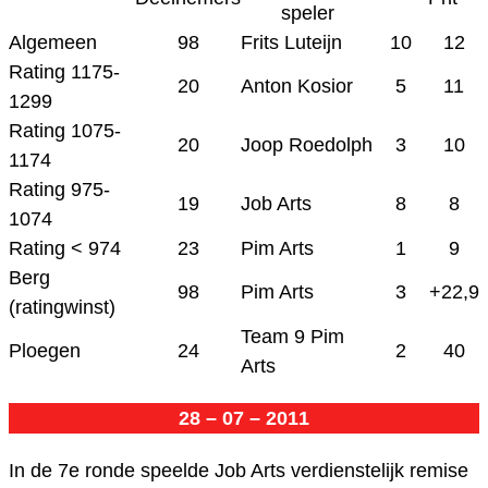
speler
Algemeen
98
Frits Luteijn
10
12
Rating 1175-
20
Anton Kosior
5
11
1299
Rating 1075-
20
Joop Roedolph
3
10
1174
Rating 975-
19
Job Arts
8
8
1074
Rating < 974
23
Pim Arts
1
9
Berg
98
Pim Arts
3
+22,9
(ratingwinst)
Team 9 Pim
Ploegen
24
2
40
Arts
28 – 07 – 2011
In de 7e ronde speelde Job Arts verdienstelijk remise