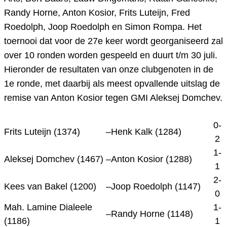
Randy Horne, Anton Kosior, Frits Luteijn, Fred
Roedolph, Joop Roedolph en Simon Rompa. Het
toernooi dat voor de 27e keer wordt georganiseerd zal
over 10 ronden worden gespeeld en duurt t/m 30 juli.
Hieronder de resultaten van onze clubgenoten in de
1e ronde, met daarbij als meest opvallende uitslag de
remise van Anton Kosior tegen GMI
Aleksej Domchev.
0-
Frits Luteijn (1374)
–
Henk Kalk (1284)
2
1-
Aleksej Domchev (1467)
–
Anton Kosior (1288)
1
2-
Kees van Bakel (1200)
–
Joop Roedolph (1147)
0
Mah. Lamine Dialeele
1-
–
Randy Horne (1148)
(1186)
1