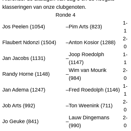
klasseringen van onze clubgenoten.
Ronde 4
1-
Jos Peelen (1054)
–
Pim Arts (823)
1
2-
Flaubert Ndonzi (1504)
–
Anton Kosior (1288)
0
Joop Roedolph
1-
Jan Jacobs (1131)
–
(1147)
1
Wim van Mourik
2-
Randy Horne (1148)
–
(984)
0
1-
Jan Adema (1247)
–
Fred Roedolph (1146)
1
2-
Job Arts (992)
–
Ton Weenink (711)
0
Lauw Dingemans
2-
Jo Geuke (841)
–
(990)
0