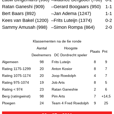
Ratan Ganeshi (909)
–
Gerard Boogaars (950)
1-1
Bert Baars (892)
–
Jan Adema (1247)
1-1
Kees van Bakel (1200)
–
Frits Luteijn (1374)
0-2
Sammy Amusah (998)
–
Simon Rompa (864)
2-0
Klassementen na de 6e ronde
Aantal
Hoogste
Plaats
Pnt
Deelnemers
DC Dordrecht speler
Algemeen
98
Frits Luteijn
8
9
Rating 1175-1299
20
Anton Kosior
8
7
Rating 1075-1174
20
Joop Roedolph
4
7
Rating 975-1074
19
Job Arts
8
5
Rating < 974
23
Ratan Ganeshie
2
6
Berg (ratingwinst)
98
Pim Arts
7
+14,5
Ploegen
24
Team 4 Fred Roedolph
9
25