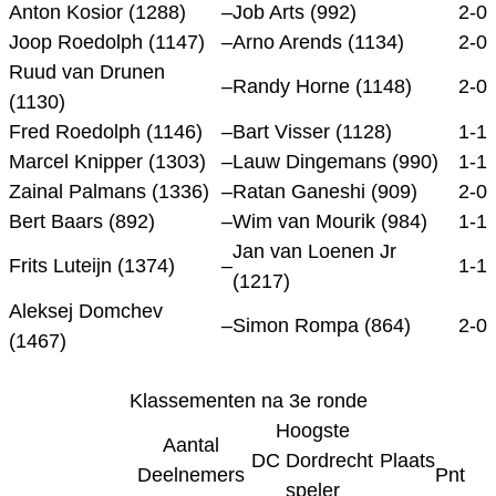
Anton Kosior (1288)
–
Job Arts (992)
2-0
Joop Roedolph (1147)
–
Arno Arends (1134)
2-0
Ruud van Drunen
–
Randy Horne (1148)
2-0
(1130)
Fred Roedolph (1146)
–
Bart Visser (1128)
1-1
Marcel Knipper (1303)
–
Lauw Dingemans (990)
1-1
Zainal Palmans (1336)
–
Ratan Ganeshi (909)
2-0
Bert Baars (892)
–
Wim van Mourik (984)
1-1
Jan van Loenen Jr
Frits Luteijn (1374)
–
1-1
(1217)
Aleksej Domchev
–
Simon Rompa (864)
2-0
(1467)
Klassementen na 3e ronde
Hoogste
Aantal
DC Dordrecht
Plaats
Deelnemers
Pnt
speler