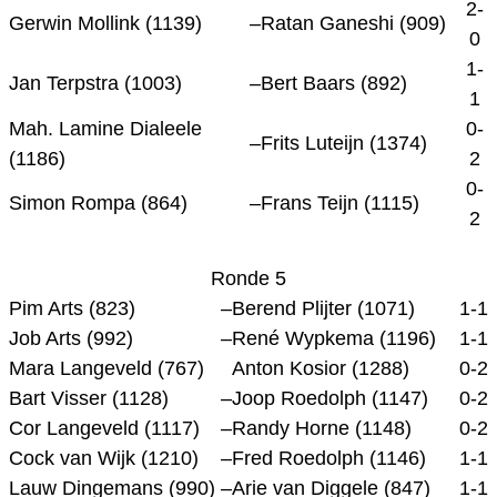
2-
Gerwin Mollink (1139)
–
Ratan Ganeshi (909)
0
1-
Jan Terpstra (1003)
–
Bert Baars (892)
1
Mah. Lamine Dialeele
0-
–
Frits Luteijn (1374)
(1186)
2
0-
Simon Rompa (864)
–
Frans Teijn (1115)
2
Ronde 5
Pim Arts (823)
–
Berend Plijter (1071)
1-1
Job Arts (992)
–
René Wypkema (1196)
1-1
Mara Langeveld (767)
Anton Kosior (1288)
0-2
Bart Visser (1128)
–
Joop Roedolph (1147)
0-2
Cor Langeveld (1117)
–
Randy Horne (1148)
0-2
Cock van Wijk (1210)
–
Fred Roedolph (1146)
1-1
Lauw Dingemans (990)
–
Arie van Diggele (847)
1-1