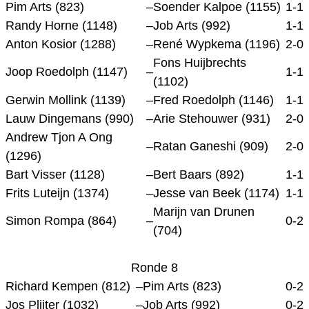
Pim Arts (823)
–
Soender Kalpoe (1155)
1-1
Randy Horne (1148)
–
Job Arts (992)
1-1
Anton Kosior (1288)
–
René Wypkema (1196)
2-0
Fons Huijbrechts
Joop Roedolph (1147)
–
1-1
(1102)
Gerwin Mollink (1139)
–
Fred Roedolph (1146)
1-1
Lauw Dingemans (990)
–
Arie Stehouwer (931)
2-0
Andrew Tjon A Ong
–
Ratan Ganeshi (909)
2-0
(1296)
Bart Visser (1128)
–
Bert Baars (892)
1-1
Frits Luteijn (1374)
–
Jesse van Beek (1174)
1-1
Marijn van Drunen
Simon Rompa (864)
–
0-2
(704)
Ronde 8
Richard Kempen (812)
–
Pim Arts (823)
0-2
Jos Plijter (1032)
–
Job Arts (992)
0-2