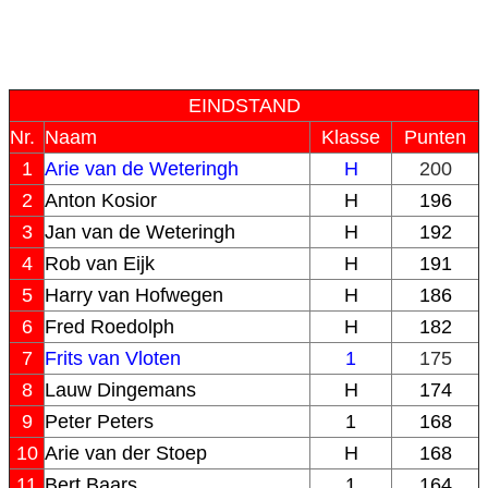
EINDSTAND
Nr.
Naam
Klasse
Punten
1
Arie van de Weteringh
H
200
2
Anton Kosior
H
196
3
Jan van de Weteringh
H
192
4
Rob van Eijk
H
191
5
Harry van Hofwegen
H
186
6
Fred Roedolph
H
182
7
Frits van Vloten
1
175
8
Lauw Dingemans
H
174
9
Peter Peters
1
168
10
Arie van der Stoep
H
168
11
Bert Baars
1
164