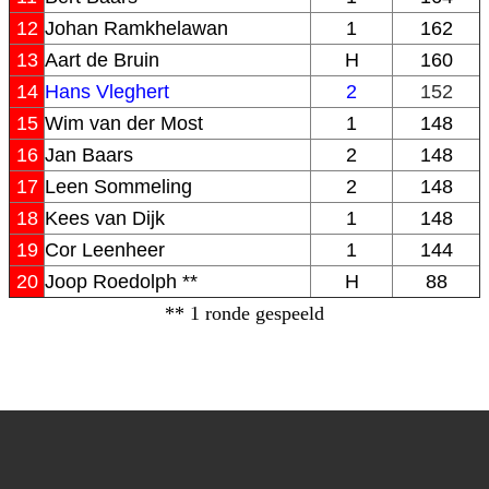
12
Johan Ramkhelawan
1
162
13
Aart de Bruin
H
160
14
Hans Vleghert
2
152
15
Wim van der Most
1
148
16
Jan Baars
2
148
17
Leen Sommeling
2
148
18
Kees van Dijk
1
148
19
Cor Leenheer
1
144
20
Joop Roedolph **
H
88
** 1 ronde gespeeld