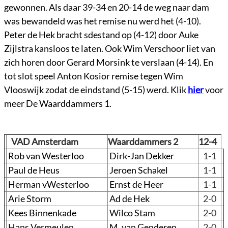
gewonnen. Als daar 39-34 en 20-14 de weg naar dam
was bewandeld was het remise nu werd het (4-10).
Peter de Hek bracht sdestand op (4-12) door Auke
Zijlstra kansloos te laten. Ook Wim Verschoor liet van
zich horen door Gerard Morsink te verslaan (4-14). En
tot slot speel Anton Kosior remise tegen Wim
Vlooswijk zodat de eindstand (5-15) werd. Klik
hier
voor
meer De Waarddammers 1.
VAD Amsterdam
Waarddammers 2
12-4
Rob van Westerloo
Dirk-Jan Dekker
1-1
Paul de Heus
Jeroen Schakel
1-1
Herman vWesterloo
Ernst de Heer
1-1
Arie Storm
Ad de Hek
2-0
Kees Binnenkade
Wilco Stam
2-0
Hans Vermeulen
M. van Genderen
2-0