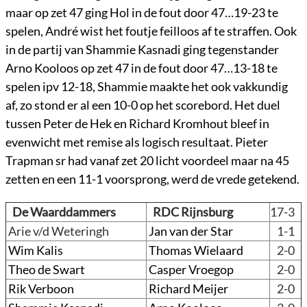
maar op zet 47 ging Hol in de fout door 47…19-23 te
spelen, André wist het foutje feilloos af te straffen. Ook
in de partij van Shammie Kasnadi ging tegenstander
Arno Kooloos op zet 47 in de fout door 47…13-18 te
spelen ipv 12-18, Shammie maakte het ook vakkundig
af, zo stond er al een 10-0 op het scorebord. Het duel
tussen Peter de Hek en Richard Kromhout bleef in
evenwicht met remise als logisch resultaat. Pieter
Trapman sr had vanaf zet 20 licht voordeel maar na 45
zetten en een 11-1 voorsprong, werd de vrede getekend.
De Waarddammers
RDC Rijnsburg
17-3
Arie v/d Weteringh
Jan van der Star
1-1
Wim Kalis
Thomas Wielaard
2-0
Theo de Swart
Casper Vroegop
2-0
Rik Verboon
Richard Meijer
2-0