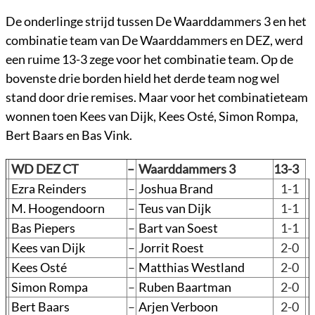
De onderlinge strijd tussen De Waarddammers 3 en het
combinatie team van De Waarddammers en DEZ, werd
een ruime 13-3 zege voor het combinatie team. Op de
bovenste drie borden hield het derde team nog wel
stand door drie remises. Maar voor het combinatieteam
wonnen toen Kees van Dijk, Kees Osté, Simon Rompa,
Bert Baars en Bas Vink.
WD DEZ CT
–
Waarddammers 3
13-3
Ezra Reinders
–
Joshua Brand
1-1
M. Hoogendoorn
–
Teus van Dijk
1-1
Bas Piepers
–
Bart van Soest
1-1
Kees van Dijk
–
Jorrit Roest
2-0
Kees Osté
–
Matthias Westland
2-0
Simon Rompa
–
Ruben Baartman
2-0
Bert Baars
–
Arjen Verboon
2-0