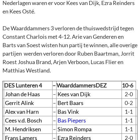
Nederlagen waren er voor Kees van Dijk, Ezra Reinders
en Kees Osté.
De Waarddammers 3 verloren de thuiswedstrijd tegen
Constant Charlois met 4-12. Arie van Genderen en
Barts van Soest wisten hun partij te winnen, alle overige
partijen werden verloren door Ruben Baartman, Jorrit
Roest Joshua Brand, Arjen Verboon, Lucas Flier en
Matthias Westland.
DES Lunteren 4
–
WaarddammersDEZ
10-6
Johan de Haas
–
Kees van Dijk
2-0
Gerrit Alink
–
Bert Baars
0-2
Alex van Harn
–
Bas Vink
1-1
Cees v.d. Bosch
–
Bas Piepers
1-1
M. Hendriksen
–
Simon Rompa
1-1
Frans Lamers
–
Ezra Reinders
2-0