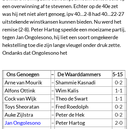
een overwinning af te stevenen. Echter op de 40e zet
was hij net niet alert genoeg, ipv 40…2-8 had 40…22-27
uitstekende winstkansen kunnen bieden. Nu werd het
remise (2-8). Peter Hartog speelde een moeizame partij,
tegen Jan Ongolesono, hij liet een soort omgekeerde
hekstelling toe die zijn lange vleugel onder druk zette.
Ondanks dat Ongolesono het
Ons Genoegen
–
De Waarddammers
5-15
Arne van Mourik
–
Shammie Kasnadi
0-2
Alfons Ottink
–
Wim Kalis
1-1
Cock van Wijk
–
Theo de Swart
1-1
Toys Sheoratan
–
Fred Roedolph
0-2
Auke Zijlstra
–
Peter de Hek
0-2
Jan Ongolesono
–
Peter Hartog
2-0