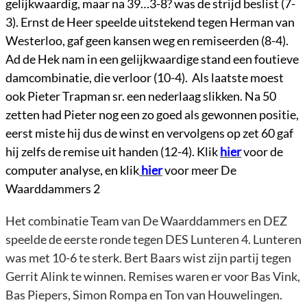
gelijkwaardig, maar na 39…3-8? was de strijd beslist (7-
3). Ernst de Heer speelde uitstekend tegen Herman van
Westerloo, gaf geen kansen weg en remiseerden (8-4).
Ad de Hek nam in een gelijkwaardige stand een foutieve
damcombinatie, die verloor (10-4). Als laatste moest
ook Pieter Trapman sr. een nederlaag slikken. Na 50
zetten had Pieter nog een zo goed als gewonnen positie,
eerst miste hij dus de winst en vervolgens op zet 60 gaf
hij zelfs de remise uit handen (12-4). Klik
hier
voor de
computer analyse, en klik
hier
voor meer De
Waarddammers 2
Het combinatie Team van De Waarddammers en DEZ
speelde de eerste ronde tegen DES Lunteren 4. Lunteren
was met 10-6 te sterk. Bert Baars wist zijn partij tegen
Gerrit Alink te winnen. Remises waren er voor Bas Vink,
Bas Piepers, Simon Rompa en Ton van Houwelingen.