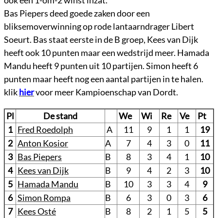
ook een 1-om-2 winst inzat.
Bas Piepers deed goede zaken door een
bliksemoverwinning op rode lantaarndrager Libert
Soeurt. Bas staat eerste in de B groep, Kees van Dijk
heeft ook 10 punten maar een wedstrijd meer. Hamada
Mandu heeft 9 punten uit 10 partijen. Simon heeft 6
punten maar heeft nog een aantal partijen in te halen.
klik
hier
voor meer Kampioenschap van Dordt.
Pl
De stand
We
Wi
Re
Ve
Pt
1
Fred Roedolph
A
11
9
1
1
19
2
Anton Kosior
A
7
4
3
0
11
3
Bas Piepers
B
8
3
4
1
10
4
Kees van Dijk
B
9
4
2
3
10
5
Hamada Mandu
B
10
3
3
4
9
6
Simon Rompa
B
6
3
0
3
6
7
Kees Osté
B
8
2
1
5
5