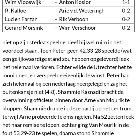
Wim Vlooswijk
–
Anton Kosior
1-1
R. Kalloe
–
Arie v.d. Weteringh
0-2
Lucien Farzan
–
Rik Verboon
0-2
Gerard Morsink
–
Wim Verschoor
0-2
niet op zijn sterkst speelde bleef hij wel ruim in het
voordeel staan. Toen Peter geen 42.33-28 speelde (wat
een gelijkwaardige stand zou hebben opgeleverd) leek
het helemaal verloren. Echter wilde de Utrechter het te
mooi doen, en verspeelde eigenlijk de winst. Peter had
zich helemaal bij een nederlaag neergelegd en zag het
buitenkansje niet (4-8). Shammie Kasnadi bracht de
overwinning officieus binnen door Arne van Mourik te
kloppen. Shammie drukte in deze partij op het centrum,
terwijl Arne probeerde te omsingelen. Na 52 zetten leek
het naar remise te lopen, echter ging Van Mourik in de
fout 53.29-23 te spelen, daarna stond Shammie