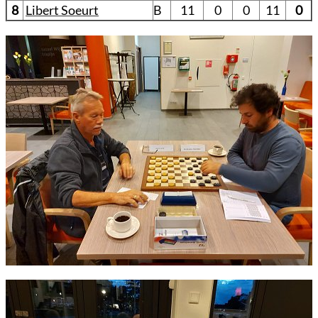
8
Libert Soeurt
B
11
0
0
11
0