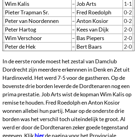
Wim Kalis
–
Job Arts
1-1
Pieter Trapman Sr.
–
Fred Roedolph
0-2
Peter van Noordennen
–
Anton Kosior
0-2
Peter Hartog
–
Kees van Dijk
2-0
Wim Verschoor
–
Bas Piepers
2-0
Peter de Hek
–
Bert Baars
2-0
In de eerste ronde moest het zestal van Damclub
Dordrecht zijn meerdere erkennnen in Denk en Zet uit
Hardinxveld. Het werd 7-5 voor de gastheren. Op de
bovenste drie borden leverde de Dordtenaren nog een
prima prestatie. Job Arts wist de kopman Wim Kalis op
remise te houden. Fred Roedolph en Anton Kosior
wonnen allebei hun partij. Maar op de onderste drie
borden was het verschil toch uiteindelijk te groot. Al
werd er door de Dordtenaren zeker goede tegenstand
gegeven. Klik
hier
de pagina voor het Provinciale