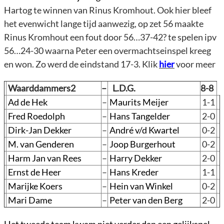
Hartog te winnen van Rinus Kromhout. Ook hier bleef
het evenwicht lange tijd aanwezig, op zet 56 maakte
Rinus Kromhout een fout door 56…37-42? te spelen ipv
56…24-30 waarna Peter een overmachtseinspel kreeg
en won. Zo werd de eindstand 17-3. Klik
hier
voor meer
Waarddammers2
–
L.D.G.
8-8
Ad de Hek
–
Maurits Meijer
1-1
Fred Roedolph
–
Hans Tangelder
2-0
Dirk-Jan Dekker
–
André v/d Kwartel
0-2
M. van Genderen
–
Joop Burgerhout
0-2
Harm Jan van Rees
–
Harry Dekker
2-0
Ernst de Heer
–
Hans Kreder
1-1
Marijke Koers
–
Hein van Winkel
0-2
Mari Dame
–
Peter van den Berg
2-0