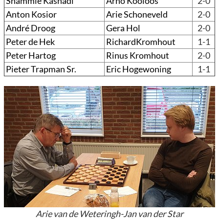
Shammie Kasnadi
Arno Kooloos
2-0
Anton Kosior
Arie Schoneveld
2-0
André Droog
Gera Hol
2-0
Peter de Hek
RichardKromhout
1-1
Peter Hartog
Rinus Kromhout
2-0
Pieter Trapman Sr.
Eric Hogewoning
1-1
Arie van de Weteringh-Jan van der Star