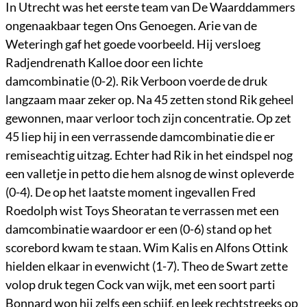
In Utrecht was het eerste team van De Waarddammers
ongenaakbaar tegen Ons Genoegen. Arie van de
Weteringh gaf het goede voorbeeld. Hij versloeg
Radjendrenath Kalloe door een lichte
damcombinatie (0-2). Rik Verboon voerde de druk
langzaam maar zeker op. Na 45 zetten stond Rik geheel
gewonnen, maar verloor toch zijn concentratie. Op zet
45 liep hij in een verrassende damcombinatie die er
remiseachtig uitzag. Echter had Rik in het eindspel nog
een valletje in petto die hem alsnog de winst opleverde
(0-4). De op het laatste moment ingevallen Fred
Roedolph wist Toys Sheoratan te verrassen met een
damcombinatie waardoor er een (0-6) stand op het
scorebord kwam te staan. Wim Kalis en Alfons Ottink
hielden elkaar in evenwicht (1-7). Theo de Swart zette
volop druk tegen Cock van wijk, met een soort parti
Bonnard won hij zelfs een schijf, en leek rechtstreeks op