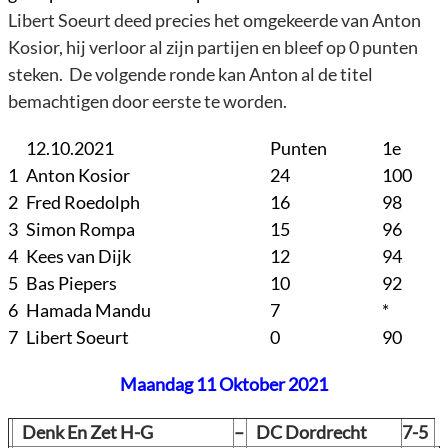
Libert Soeurt deed precies het omgekeerde van Anton
Kosior, hij verloor al zijn partijen en bleef op 0 punten
steken. De volgende ronde kan Anton al de titel
bemachtigen door eerste te worden.
12.10.2021
Punten
1e
1
Anton Kosior
24
100
2
Fred Roedolph
16
98
3
Simon Rompa
15
96
4
Kees van Dijk
12
94
5
Bas Piepers
10
92
6
Hamada Mandu
7
*
7
Libert Soeurt
0
90
Maandag 11 Oktober 2021
Denk En Zet H-G
–
DC Dordrecht
7-5