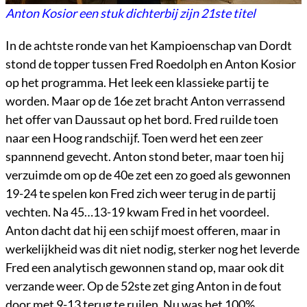
Anton Kosior een stuk dichterbij zijn 21ste titel
In de achtste ronde van het Kampioenschap van Dordt
stond de topper tussen Fred Roedolph en Anton Kosior
op het programma. Het leek een klassieke partij te
worden. Maar op de 16e zet bracht Anton verrassend
het offer van Daussaut op het bord. Fred ruilde toen
naar een Hoog randschijf. Toen werd het een zeer
spannnend gevecht. Anton stond beter, maar toen hij
verzuimde om op de 40e zet een zo goed als gewonnen
19-24 te spelen kon Fred zich weer terug in de partij
vechten. Na 45…13-19 kwam Fred in het voordeel.
Anton dacht dat hij een schijf moest offeren, maar in
werkelijkheid was dit niet nodig, sterker nog het leverde
Fred een analytisch gewonnen stand op, maar ook dit
verzande weer. Op de 52ste zet ging Anton in de fout
door met 9-13 terug te ruilen. Nu was het 100%