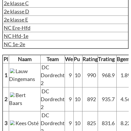
2e klasse C
2e klasse D
2e klasse E
NC Ere-Hfd
NC Hfd-1e
NC 1e-2e
Pl
Naam
Team
We
Pu
Rating
Trating
Bgem
DC
Lauw
1
Dordrecht
9
10
990
968.9
1.8
Dingemans
2
DC
Bert
2
Dordrecht
9
10
892
935.7
4.5
Baars
2
DC
3
Kees Osté
Dordrecht
9
10
825
831.6
8.2