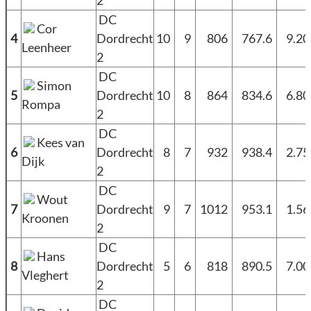
2
DC
Cor
4
Dordrecht
10
9
806
767.6
9.2
Leenheer
2
DC
Simon
5
Dordrecht
10
8
864
834.6
6.8
Rompa
2
DC
Kees van
6
Dordrecht
8
7
932
938.4
2.7
Dijk
2
DC
Wout
7
Dordrecht
9
7
1012
953.1
1.5
Kroonen
2
DC
Hans
8
Dordrecht
5
6
818
890.5
7.0
Vleghert
2
DC