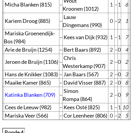
Wout
Micha Blanken (815)
–
1
–
1
6
Kroonen (1012)
Lauw
Kariem Droog (885)
–
0
–
2
1
Dingemans (990)
Mariska Groenendijk-
–
Kees van Dijk (932)
1
–
1
7
Bos (984)
Arie de Bruijn (1254)
–
Bert Baars (892)
2
–
0
4
Chris
Jeroen de Bruijn (1106)
–
2
–
0
2
Westerkamp (907)
Hans de Knikker (1083)
–
Jan Baars (567)
2
–
0
3
Maaike Kamer (865)
–
David Visser (887)
2
–
0
8
Simon
Katinka Blanken (709)
–
2
–
0
9
Rompa (864)
Cees de Leeuw (982)
–
Kees Osté (825)
1
–
1
10
Mariska Veer (566)
–
Cor Leenheer (806)
0
–
2
5
Ronde 4