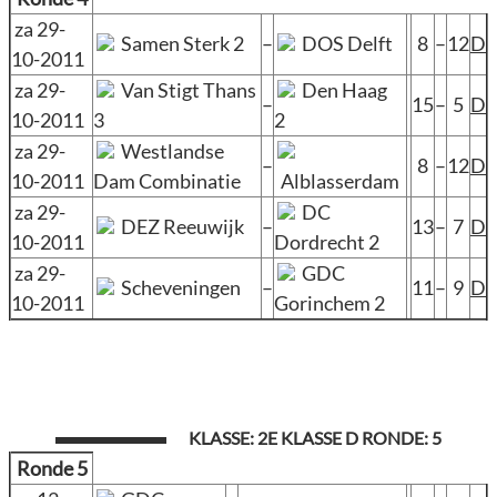
za 29-
Samen Sterk 2
–
DOS Delft
8
–
12
D
10-2011
za 29-
Van Stigt Thans
Den Haag
–
15
–
5
D
10-2011
3
2
za 29-
Westlandse
–
8
–
12
D
10-2011
Dam Combinatie
Alblasserdam
za 29-
DC
DEZ Reeuwijk
–
13
–
7
D
10-2011
Dordrecht 2
za 29-
GDC
Scheveningen
–
11
–
9
D
10-2011
Gorinchem 2
KLASSE: 2E KLASSE D RONDE: 5
Ronde 5