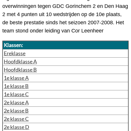
overwinningen tegen GDC Gorinchem 2 en Den Haag
2 met 4 punten uit 10 wedstrijden op de 10e plaats,
de beste prestatie sinds het seizoen 2007-2008. Het
team stond onder leiding van Cor Leenheer
Klassen:
Ereklasse
Hoofdklasse A
Hoofdklasse B
1e klasse A
1e klasse B
1e klasse C
2e klasse A
2e klasse B
2e klasse C
2e klasse D