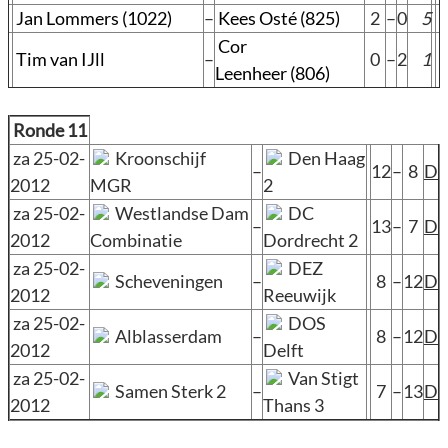
Jan Lommers (1022)
–
Kees Osté (825)
2
–
0
5
Cor
Tim van IJll
–
0
–
2
1
Leenheer (806)
Ronde 11
za 25-02-
Kroonschijf
Den Haag
–
12
–
8
D
2012
MGR
2
za 25-02-
Westlandse Dam
DC
–
13
–
7
D
2012
Combinatie
Dordrecht 2
za 25-02-
DEZ
Scheveningen
–
8
–
12
D
2012
Reeuwijk
za 25-02-
DOS
Alblasserdam
–
8
–
12
D
2012
Delft
za 25-02-
Van Stigt
Samen Sterk 2
–
7
–
13
D
2012
Thans 3