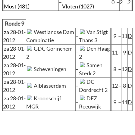
–
0
–
2
2
Most (481)
Vloten (1027)
Ronde 9
za 28-01-
Westlandse Dam
Van Stigt
–
9
–
11
D
2012
Combinatie
Thans 3
za 28-01-
GDC Gorinchem
Den Haag
–
11
–
9
D
2012
2
2
za 28-01-
Samen
Scheveningen
–
8
–
12
D
2012
Sterk 2
za 28-01-
DC
Alblasserdam
–
12
–
8
D
2012
Dordrecht 2
za 28-01-
Kroonschijf
DEZ
–
9
–
11
D
2012
MGR
Reeuwijk