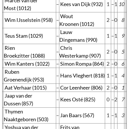
Marcel van der
–
Kees van Dijk (932)
1
–
1
10
Most (1012)
Wout
Wim IJsselstein (958)
–
2
–
0
8
Kroonen (1012)
Lauw
Teus Stam (1029)
–
1
–
1
9
Dingemans (990)
Rien
Chris
–
2
–
0
5
Broekzitter (1088)
Westerkamp (907)
Wim Kanters (1022)
–
Simon Rompa (864)
2
–
0
6
Ruben
–
Hans Vleghert (818)
1
–
1
4
Groenendijk (953)
Aat Verhaar (1015)
–
Cor Leenheer (806)
2
–
0
1
Jaap van der
–
Kees Osté (825)
0
–
2
7
Dussen (857)
Thymen
–
Jan Baars (567)
1
–
1
3
Naaktgeboren (503)
Yoshua van der
Frits van