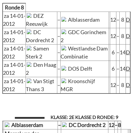
Ronde 8
za 14-01-
DEZ
–
Alblasserdam
12
–
8
D
2012
Reeuwijk
za 14-01-
DC
GDC Gorinchem
–
12
–
8
D
2012
Dordrecht 2
2
za 14-01-
Samen
Westlandse Dam
–
6
–
14
D
2012
Sterk 2
Combinatie
za 14-01-
Den Haag
–
DOS Delft
6
–
14
D
2012
2
za 14-01-
Van Stigt
Kroonschijf
–
12
–
8
D
2012
Thans 3
MGR
KLASSE: 2E KLASSE D RONDE: 9
Alblasserdam
–
DC Dordrecht 2
12
–
8