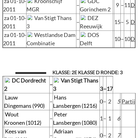
za 01-10-
Kroonschijf
GDC
–
9
–
11
D
2011
MGR
Gorinchem 2
za 01-10-
Van Stigt Thans
DEZ
–
15
–
5
D
2011
3
Reeuwijk
za 01-10-
Westlandse Dam
DOS
–
10
–
10
D
2011
Combinatie
Delft
KLASSE: 2E KLASSE D RONDE: 3
DC Dordrecht
Van Stigt Thans
–
2
3
3
–
17
Lauw
Hans
–
0
–
2
5
Partij
Dingemans (990)
Lansbergen (1216)
Wout
Peter
–
1
–
1
6
Kroonen (1012)
Lansbergen (1080)
Kees van
Adriaan
–
0
–
2
7