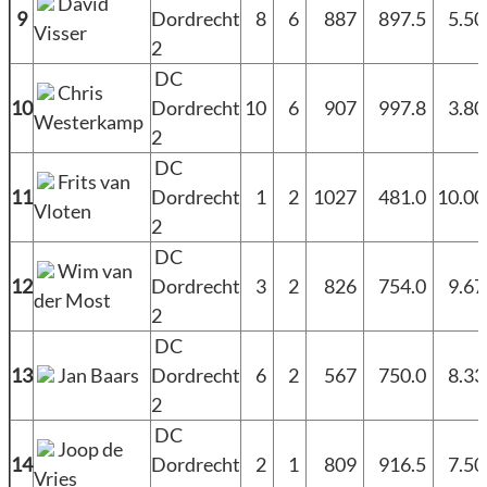
David
9
Dordrecht
8
6
887
897.5
5.5
Visser
2
DC
Chris
10
Dordrecht
10
6
907
997.8
3.8
Westerkamp
2
DC
Frits van
11
Dordrecht
1
2
1027
481.0
10.0
Vloten
2
DC
Wim van
12
Dordrecht
3
2
826
754.0
9.6
der Most
2
DC
13
Jan Baars
Dordrecht
6
2
567
750.0
8.3
2
DC
Joop de
14
Dordrecht
2
1
809
916.5
7.5
Vries