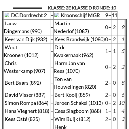
KLASSE: 2E KLASSE D RONDE: 10
DC Dordrecht 2
–
Kroonschijf MGR
9
–
11
Lauw
Martin
–
0
–
2
9
Dingemans (990)
Nederlof (1087)
Kees van Dijk (932)
–
Kees Brandwijk (1080)
0
–
2
1
Wout
Dirk
–
1
–
1
5
Kroonen (1012)
Kwakernaak (962)
Chris
Harm Jan van
–
0
–
2
2
Westerkamp (907)
Rees (1070)
Ton van
Bert Baars (892)
–
2
–
0
8
Houwelingen (820)
David Visser (887)
–
Bert Kooij (859)
2
–
0
6
Simon Rompa (864)
–
Jeroen Schakel (1013)
0
–
2
10
Hans Vleghert (818)
–
Cees Slagboom (868)
1
–
1
4
Kees Osté (825)
–
Wim Buijk (812)
2
–
0
3
Henk