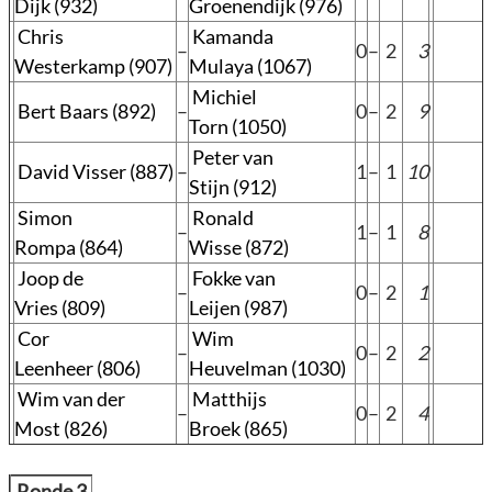
Dijk (932)
Groenendijk (976)
Chris
Kamanda
–
0
–
2
3
Westerkamp (907)
Mulaya (1067)
Michiel
Bert Baars (892)
–
0
–
2
9
Torn (1050)
Peter van
David Visser (887)
–
1
–
1
10
Stijn (912)
Simon
Ronald
–
1
–
1
8
Rompa (864)
Wisse (872)
Joop de
Fokke van
–
0
–
2
1
Vries (809)
Leijen (987)
Cor
Wim
–
0
–
2
2
Leenheer (806)
Heuvelman (1030)
Wim van der
Matthijs
–
0
–
2
4
Most (826)
Broek (865)
Ronde 3