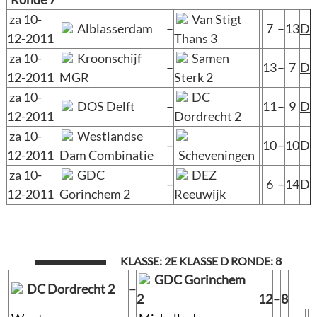
za 10-
Van Stigt
Alblasserdam
–
7
–
13
D
12-2011
Thans 3
za 10-
Kroonschijf
Samen
–
13
–
7
D
12-2011
MGR
Sterk 2
za 10-
DC
DOS Delft
–
11
–
9
D
12-2011
Dordrecht 2
za 10-
Westlandse
–
10
–
10
D
12-2011
Dam Combinatie
Scheveningen
za 10-
GDC
DEZ
–
6
–
14
D
12-2011
Gorinchem 2
Reeuwijk
KLASSE: 2E KLASSE D RONDE: 8
GDC Gorinchem
DC Dordrecht 2
–
2
12
–
8