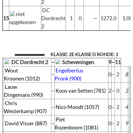
2
DC
niet
15
Dordrecht
1
0
—
1272.0
1.0
opgekomen
2
KLASSE: 2E KLASSE D RONDE: 1
DC Dordrecht 2
–
Scheveningen
9
–
11
Wout
Engelbertus
–
0
–
2
8
Kroonen (1012)
Pronk (900)
Lauw
–
Koos van Setten (781)
2
–
0
3
Dingemans (990)
Chris
–
Nico Mondt (1057)
0
–
2
4
Westerkamp (907)
Piet
David Visser (887)
–
0
–
2
9
Rozenboom (1081)