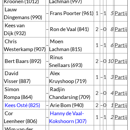
Kroonen (1012)
Lachman (997)
Lauw
–
Frans Poorter (961)
1
–
1
5
Partij
Dingemans (990)
Kees van
–
Ron de Vaal (841)
2
–
0
8
Partij
Dijk (932)
Chris
Moen
–
1
–
1
6
Partij
Westerkamp (907)
Lachman (815)
Rinus
Bert Baars (892)
–
2
–
0
10
Partij
Snellaars (693)
David
Alex
–
1
–
1
3
Partij
Visser (887)
Kruyshoop (719)
Simon
Radjin
–
2
–
0
4
Partij
Rompa (864)
Chandarsing (709)
Kees Osté (825)
–
Arie Bom (940)
2
–
0
1
Partij
Cor
Hanny de Vaal-
–
1
–
1
2
Partij
Leenheer (806)
Kokshoorn (307)
Wim van der