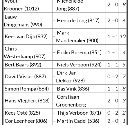
Wout
Michelle de
–
2
–
0
9
Kroonen (1012)
Jong (887)
Lauw
–
Henk de Jong (817)
2
–
0
6
Dingemans (990)
Mark
Kees van Dijk (932)
–
1
–
1
10
Mandemaker (900)
Chris
–
Fokko Burema (851)
1
–
1
4
Westerkamp (907)
Bert Baars (892)
–
Niels Verboon (924)
1
–
1
5
Dirk-Jan
David Visser (887)
–
0
–
2
7
Dekker (928)
Simon Rompa (864)
–
Bas Vink (836)
1
–
1
8
Corstiaan
Hans Vleghert (818)
–
2
–
0
3
Groenenberg
Kees Osté (825)
–
Thijs Verboon (871)
0
–
2
2
Cor Leenheer (806)
–
Martin Cadel (536)
2
–
0
1