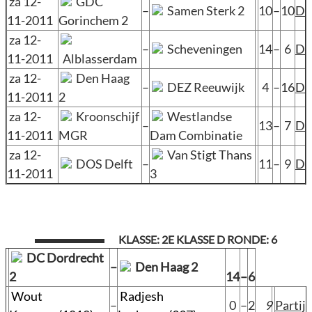
za 12-
GDC
–
Samen Sterk 2
10
–
10
D
11-2011
Gorinchem 2
za 12-
–
Scheveningen
14
–
6
D
11-2011
Alblasserdam
za 12-
Den Haag
–
DEZ Reeuwijk
4
–
16
D
11-2011
2
za 12-
Kroonschijf
Westlandse
–
13
–
7
D
11-2011
MGR
Dam Combinatie
za 12-
Van Stigt Thans
DOS Delft
–
11
–
9
D
11-2011
3
KLASSE: 2E KLASSE D RONDE: 6
DC Dordrecht
–
Den Haag 2
2
14
–
6
Wout
Radjesh
–
0
–
2
9
Partij