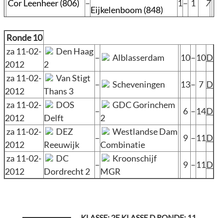
Cor Leenheer (806)
–
1
–
1
7
Eijkelenboom (848)
Ronde 10
za 11-02-
Den Haag
–
Alblasserdam
10
–
10
D
2012
2
za 11-02-
Van Stigt
–
Scheveningen
13
–
7
D
2012
Thans 3
za 11-02-
DOS
GDC Gorinchem
–
6
–
14
D
2012
Delft
2
za 11-02-
DEZ
Westlandse Dam
–
9
–
11
D
2012
Reeuwijk
Combinatie
za 11-02-
DC
Kroonschijf
–
9
–
11
D
2012
Dordrecht 2
MGR
KLASSE: 2E KLASSE D RONDE: 11