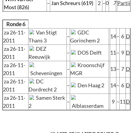
–
Jan Schreurs (619)
2
–
0
7
Partij
Most (826)
Ronde 6
za 26-11-
Van Stigt
GDC
–
14
–
6
D
2011
Thans 3
Gorinchem 2
za 26-11-
DEZ
–
DOS Delft
11
–
9
D
2011
Reeuwijk
za 26-11-
Kroonschijf
–
13
–
7
D
2011
Scheveningen
MGR
za 26-11-
DC
–
Den Haag 2
14
–
6
D
2011
Dordrecht 2
za 26-11-
Samen Sterk
–
9
–
11
D
2011
2
Alblasserdam