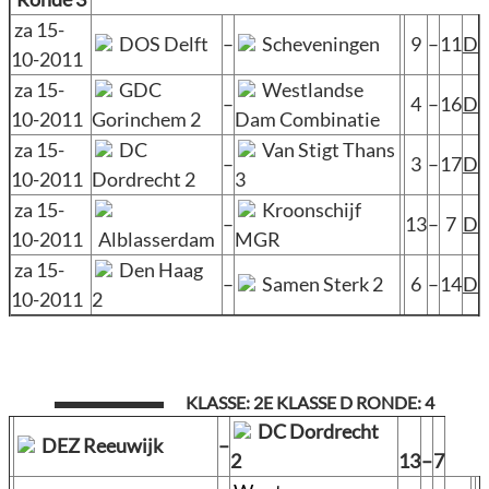
za 15-
DOS Delft
–
Scheveningen
9
–
11
D
10-2011
za 15-
GDC
Westlandse
–
4
–
16
D
10-2011
Gorinchem 2
Dam Combinatie
za 15-
DC
Van Stigt Thans
–
3
–
17
D
10-2011
Dordrecht 2
3
za 15-
Kroonschijf
–
13
–
7
D
10-2011
Alblasserdam
MGR
za 15-
Den Haag
–
Samen Sterk 2
6
–
14
D
10-2011
2
KLASSE: 2E KLASSE D RONDE: 4
DC Dordrecht
DEZ Reeuwijk
–
2
13
–
7