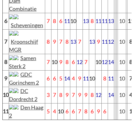
Dam
Combinatie
6
7
8
6
11
10
13
8
11
11
13
10
11
Scheveningen
7
Kroonschijf
8
9
7
8
13
7
13
9
11
12
10
8
MGR
Samen
8
7
10
9
8
6
12
7
10
12
14
10
8
Sterk 2
GDC
9
6
6
5
14
4
9
11
10
8
11
10
7
Gorinchem 2
DC
10
3
7
8
9
7
9
9
8
12
14
10
4
Dordrecht 2
Den Haag
11
5
4
10
6
6
7
8
6
9
6
10
1
2