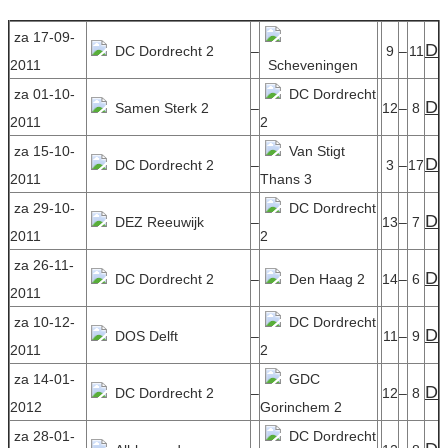
za 17-09-
D
DC Dordrecht 2
–
9
–
11
2011
Scheveningen
za 01-10-
DC Dordrecht
D
Samen Sterk 2
–
12
–
8
2011
2
za 15-10-
Van Stigt
D
DC Dordrecht 2
–
3
–
17
2011
Thans 3
za 29-10-
DC Dordrecht
D
DEZ Reeuwijk
–
13
–
7
2011
2
za 26-11-
D
DC Dordrecht 2
–
Den Haag 2
14
–
6
2011
za 10-12-
DC Dordrecht
D
DOS Delft
–
11
–
9
2011
2
za 14-01-
GDC
D
DC Dordrecht 2
–
12
–
8
2012
Gorinchem 2
za 28-01-
DC Dordrecht