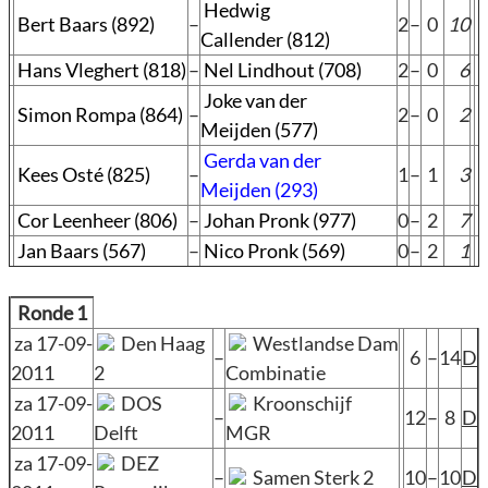
Hedwig
Bert Baars (892)
–
2
–
0
10
Callender (812)
Hans Vleghert (818)
–
Nel Lindhout (708)
2
–
0
6
Joke van der
Simon Rompa (864)
–
2
–
0
2
Meijden (577)
Gerda van der
Kees Osté (825)
–
1
–
1
3
Meijden (293)
Cor Leenheer (806)
–
Johan Pronk (977)
0
–
2
7
Jan Baars (567)
–
Nico Pronk (569)
0
–
2
1
Ronde 1
za 17-09-
Den Haag
Westlandse Dam
–
6
–
14
D
2011
2
Combinatie
za 17-09-
DOS
Kroonschijf
–
12
–
8
D
2011
Delft
MGR
za 17-09-
DEZ
–
Samen Sterk 2
10
–
10
D