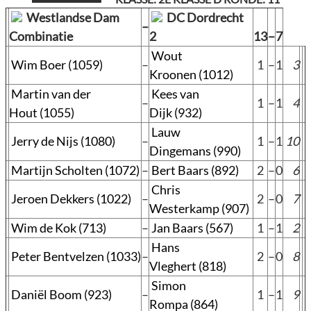
Westlandse Dam
DC Dordrecht
–
Combinatie
2
13
–
7
Wout
Wim Boer (1059)
–
1
–
1
3
Kroonen (1012)
Martin van der
Kees van
–
1
–
1
4
Hout (1055)
Dijk (932)
Lauw
Jerry de Nijs (1080)
–
1
–
1
10
Dingemans (990)
Martijn Scholten (1072)
–
Bert Baars (892)
2
–
0
6
Chris
Jeroen Dekkers (1022)
–
2
–
0
7
Westerkamp (907)
Wim de Kok (713)
–
Jan Baars (567)
1
–
1
2
Hans
Peter Bentvelzen (1033)
–
2
–
0
8
Vleghert (818)
Simon
Daniël Boom (923)
–
1
–
1
9
Rompa (864)