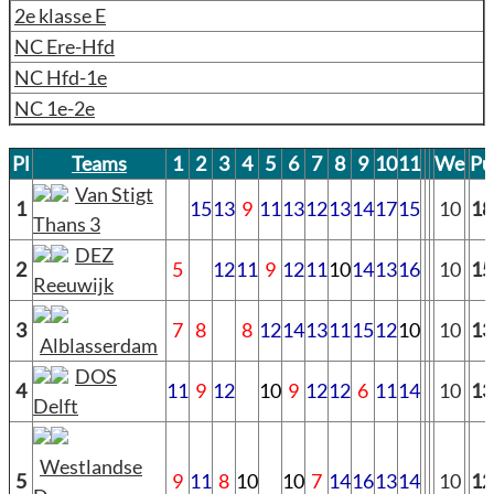
2e klasse E
NC Ere-Hfd
NC Hfd-1e
NC 1e-2e
Pl
Teams
1
2
3
4
5
6
7
8
9
10
11
We
Pu
Van Stigt
1
15
13
9
11
13
12
13
14
17
15
10
18
Thans 3
DEZ
2
5
12
11
9
12
11
10
14
13
16
10
15
Reeuwijk
3
7
8
8
12
14
13
11
15
12
10
10
13
Alblasserdam
DOS
4
11
9
12
10
9
12
12
6
11
14
10
13
Delft
Westlandse
5
9
11
8
10
10
7
14
16
13
14
10
12