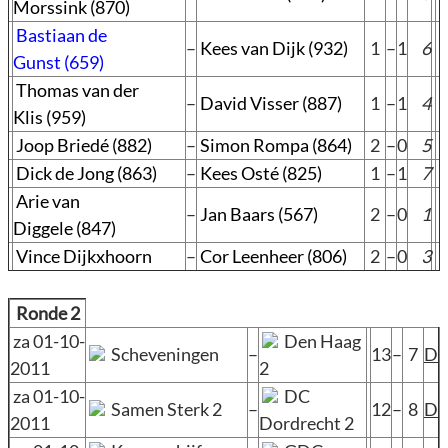
Morssink (870)
Bastiaan de
–
Kees van Dijk (932)
1
–
1
6
Gunst (659)
Thomas van der
–
David Visser (887)
1
–
1
4
Klis (959)
Joop Briedé (882)
–
Simon Rompa (864)
2
–
0
5
Dick de Jong (863)
–
Kees Osté (825)
1
–
1
7
Arie van
–
Jan Baars (567)
2
–
0
1
Diggele (847)
Vince Dijkxhoorn
–
Cor Leenheer (806)
2
–
0
3
Ronde 2
za 01-10-
Den Haag
Scheveningen
–
13
–
7
D
2011
2
za 01-10-
DC
Samen Sterk 2
–
12
–
8
D
2011
Dordrecht 2