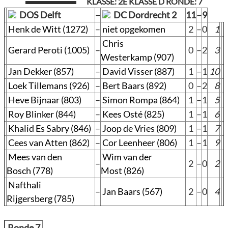
KLASSE: 2E KLASSE D RONDE: 7
DOS Delft
–
DC Dordrecht 2
11
–
9
Henk de Witt (1272)
–
niet opgekomen
2
–
0
1
Chris
Gerard Peroti (1005)
–
0
–
2
3
Westerkamp (907)
Jan Dekker (857)
–
David Visser (887)
1
–
1
10
Loek Tillemans (926)
–
Bert Baars (892)
0
–
2
8
Heve Bijnaar (803)
–
Simon Rompa (864)
1
–
1
5
Roy Blinker (844)
–
Kees Osté (825)
1
–
1
6
Khalid Es Sabry (846)
–
Joop de Vries (809)
1
–
1
7
Cees van Atten (862)
–
Cor Leenheer (806)
1
–
1
9
Mees van den
Wim van der
–
2
–
0
2
Bosch (778)
Most (826)
Nafthali
–
Jan Baars (567)
2
–
0
4
Rijgersberg (785)
Ronde 7