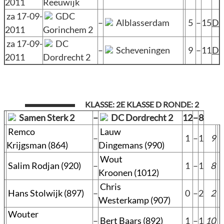
2011
Reeuwijk
za 17-09-
GDC
–
Alblasserdam
5
–
15
D
2011
Gorinchem 2
za 17-09-
DC
–
Scheveningen
9
–
11
D
2011
Dordrecht 2
KLASSE: 2E KLASSE D RONDE: 2
Samen Sterk 2
–
DC Dordrecht 2
12
–
8
Remco
Lauw
–
1
–
1
9
Krijgsman (864)
Dingemans (990)
Wout
Salim Rodjan (920)
–
1
–
1
8
Kroonen (1012)
Chris
Hans Stolwijk (897)
–
0
–
2
2
Westerkamp (907)
Wouter
–
Bert Baars (892)
1
–
1
10