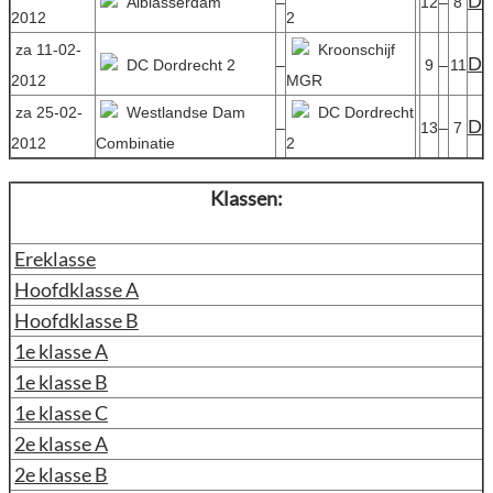
D
Alblasserdam
–
12
–
8
2012
2
za 11-02-
Kroonschijf
D
DC Dordrecht 2
–
9
–
11
2012
MGR
za 25-02-
Westlandse Dam
DC Dordrecht
D
–
13
–
7
2012
Combinatie
2
Klassen:
Ereklasse
Hoofdklasse A
Hoofdklasse B
1e klasse A
1e klasse B
1e klasse C
2e klasse A
2e klasse B