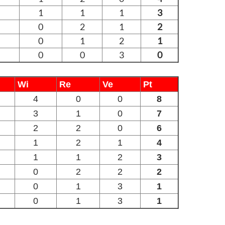
1
1
1
3
0
2
1
2
0
1
2
1
0
0
3
0
Wi
Re
Ve
Pt
4
0
0
8
3
1
0
7
2
2
0
6
1
2
1
4
1
1
2
3
0
2
2
2
0
1
3
1
0
1
3
1