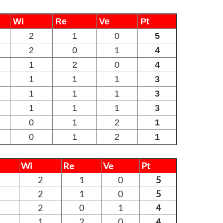
Wi
Re
Ve
Pt
2
1
0
5
2
0
1
4
1
2
0
4
1
1
1
3
1
1
1
3
1
1
1
3
0
1
2
1
0
1
2
1
Wi
Re
Ve
Pt
2
1
0
5
2
1
0
5
2
0
1
4
1
2
0
4