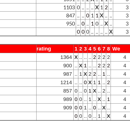
1103
0
..
..
..
X
1
2
..
3
847
..
..
0
1
1
X
..
..
3
950
..
0
..
1
0
..
X
..
3
0
0
0
..
..
..
..
X
3
rating
1
2
3
4
5
6
7
8
We
1364
X
..
..
..
2
2
2
2
4
900
..
X
1
..
..
2
2
2
4
987
..
1
X
2
2
..
1
..
4
1214
..
..
0
X
1
1
..
2
4
857
0
..
0
1
X
..
2
..
4
989
0
0
..
1
..
X
..
1
4
909
0
0
1
..
0
..
X
..
4
0
0
..
0
..
1
..
X
4