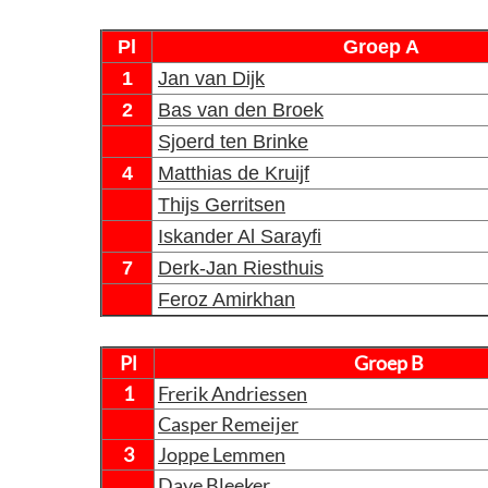
Pl
Groep A
1
Jan van Dijk
2
Bas van den Broek
Sjoerd ten Brinke
4
Matthias de Kruijf
Thijs Gerritsen
Iskander Al Sarayfi
7
Derk-Jan Riesthuis
Feroz Amirkhan
Pl
Groep B
1
Frerik Andriessen
Casper Remeijer
3
Joppe Lemmen
Dave Bleeker