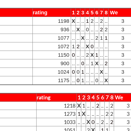
rating
1
2
3
4
5
6
7
8
We
1198
X
..
..
1
2
..
2
..
3
936
..
X
..
0
..
..
2
2
3
1077
..
..
X
..
..
2
1
1
3
1072
1
2
..
X
0
..
..
..
3
1150
0
..
..
2
X
1
..
..
3
900
..
..
0
..
1
X
..
2
3
1024
0
0
1
..
..
..
X
..
3
1175
..
0
1
..
..
0
..
X
3
rating
1
2
3
4
5
6
7
8
We
1218
X
1
..
..
2
..
..
2
3
1273
1
X
..
..
..
..
2
2
3
1033
..
..
X
0
..
2
..
2
3
1051
..
..
2
X
..
1
1
..
3