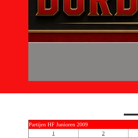
Partijen HF Junioren 2009
1
2