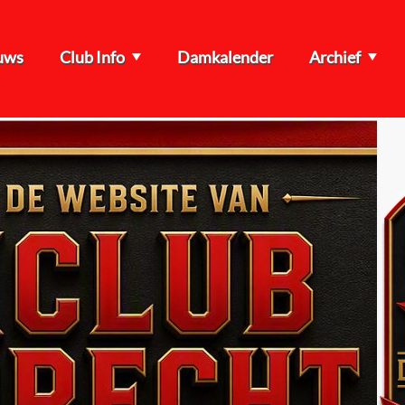
uws
Club Info
Damkalender
Archief