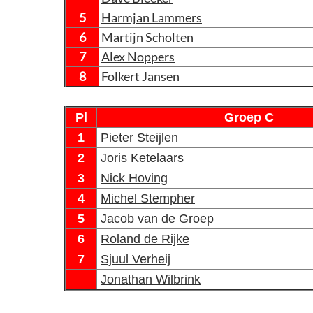
5
Harmjan Lammers
6
Martijn Scholten
7
Alex Noppers
8
Folkert Jansen
Pl
Groep C
1
Pieter Steijlen
2
Joris Ketelaars
3
Nick Hoving
4
Michel Stempher
5
Jacob van de Groep
6
Roland de Rijke
7
Sjuul Verheij
Jonathan Wilbrink