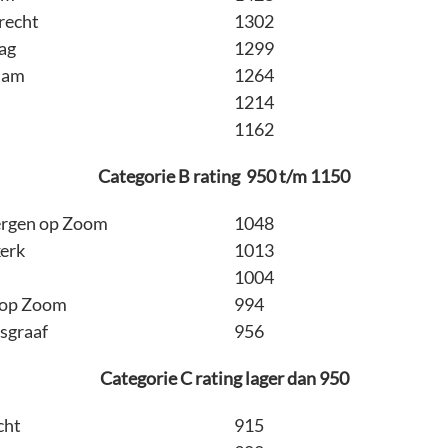
recht
1302
ag
1299
dam
1264
d
1214
1162
Categorie B rating 950 t/m 1150
rgen op Zoom
1048
erk
1013
1004
 op Zoom
994
sgraaf
956
Categorie C rating lager dan 950
cht
915