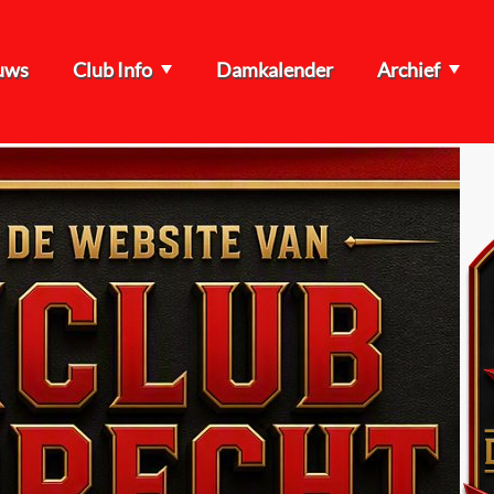
uws
Club Info
Damkalender
Archief