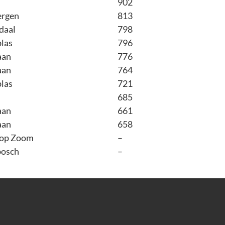
902
ergen
813
daal
798
las
796
aan
776
aan
764
las
721
685
aan
661
aan
658
 op Zoom
–
osch
–