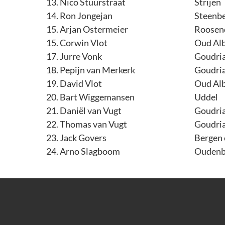
13. Nico Stuurstraat
Strijen
14. Ron Jongejan
Steenb
15. Arjan Ostermeier
Roosen
15. Corwin Vlot
Oud Alb
17. Jurre Vonk
Goudri
18. Pepijn van Merkerk
Goudri
19. David Vlot
Oud Alb
20. Bart Wiggemansen
Uddel
21. Daniël van Vugt
Goudri
22. Thomas van Vugt
Goudri
23. Jack Govers
Bergen
24. Arno Slagboom
Oudenb