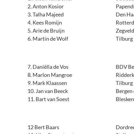
2. Anton Kosior
Papend
3. Talha Majeed
Den Ha
4. Kees Romijn
Rotter
5. Arie de Bruijn
Zegvel
6. Martin de Wolf
Tilburg
7. Daniëlla de Vos
BDV Be
8. Marlon Mangroe
Ridderk
9. Mark Klaassen
Tilburg
10. Jan van Beeck
Bergen
11. Bart van Soest
Blesken
12 Bert Baars
Dordre